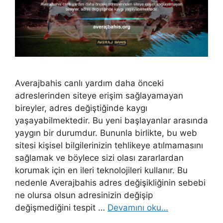
Averajbahis canlı yardım daha önceki
adreslerinden siteye erişim sağlayamayan
bireyler, adres değiştiğinde kaygı
yaşayabilmektedir. Bu yeni başlayanlar arasında
yaygın bir durumdur. Bununla birlikte, bu web
sitesi kişisel bilgilerinizin tehlikeye atılmamasını
sağlamak ve böylece sizi olası zararlardan
korumak için en ileri teknolojileri kullanır. Bu
nedenle Averajbahis adres değişikliğinin sebebi
ne olursa olsun adresinizin değişip
değişmediğini tespit …
Devamını oku…