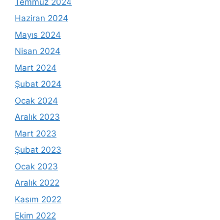
Temmuz 2024
Haziran 2024
Mayıs 2024
Nisan 2024
Mart 2024
Şubat 2024
Ocak 2024
Aralık 2023
Mart 2023
Şubat 2023
Ocak 2023
Aralık 2022
Kasım 2022
Ekim 2022