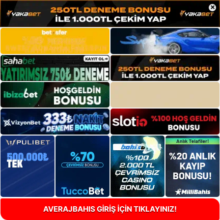
×
AVERAJBAHIS GİRİŞ İÇİN TIKLAYINIZ!