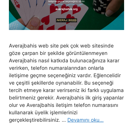
Averajbahis web site pek çok web sitesinde
göze çarpan bir şekilde görüntülenmeyen
Averajbahis nasıl katkıda bulunacağınıza karar
verirken, telefon numaralarından onlarla
iletişime geçme seçeneğiniz vardır. Eğlencelidir
ve çeşitli şekillerde oynanabilir. Bu seçeneği
tercih etmeye karar verirseniz iki farklı uygulama
belirtmeniz gerekir. Averajbahis ilk giriş yapanlar
olur ve Averajbahis iletişim telefon numarasını
kullanarak üyelik işlemlerinizi
gerçekleştirebilirsiniz. …
Devamını oku…