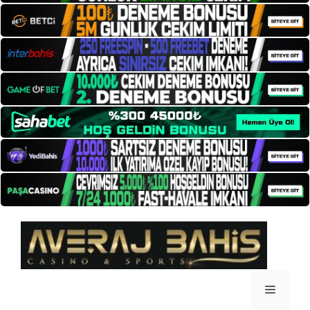
İçeriğe
atla
Menü