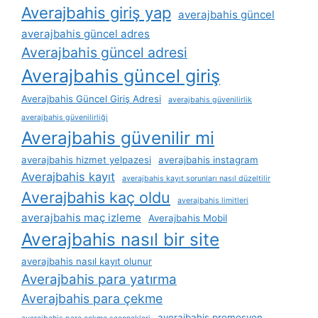
Averajbahis giriş yap
averajbahis güncel
averajbahis güncel adres
Averajbahis güncel adresi
Averajbahis güncel giriş
Averajbahis Güncel Giriş Adresi
averajbahis güvenilirlik
averajbahis güvenilirliği
Averajbahis güvenilir mi
averajbahis hizmet yelpazesi
averajbahis instagram
Averajbahis kayıt
averajbahis kayıt sorunları nasıl düzeltilir
Averajbahis kaç oldu
averajbahis limitleri
averajbahis maç izleme
Averajbahis Mobil
Averajbahis nasıl bir site
averajbahis nasıl kayıt olunur
Averajbahis para yatırma
Averajbahis para çekme
averajbahis promosyon