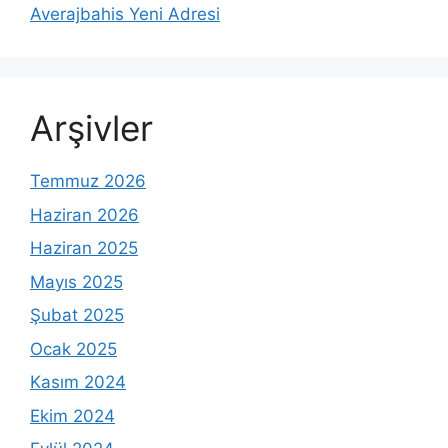
Averajbahis Yeni Adresi
Arşivler
Temmuz 2026
Haziran 2026
Haziran 2025
Mayıs 2025
Şubat 2025
Ocak 2025
Kasım 2024
Ekim 2024