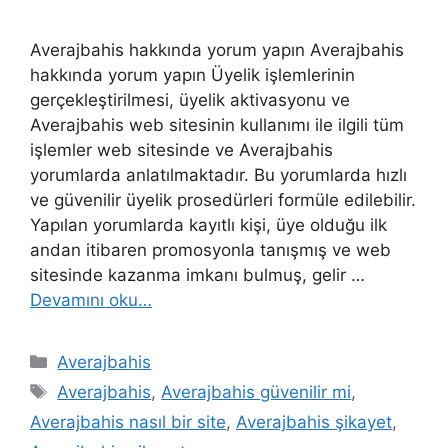
Averajbahis hakkında yorum yapın Averajbahis
hakkında yorum yapın Üyelik işlemlerinin
gerçekleştirilmesi, üyelik aktivasyonu ve
Averajbahis web sitesinin kullanımı ile ilgili tüm
işlemler web sitesinde ve Averajbahis
yorumlarda anlatılmaktadır. Bu yorumlarda hızlı
ve güvenilir üyelik prosedürleri formüle edilebilir.
Yapılan yorumlarda kayıtlı kişi, üye olduğu ilk
andan itibaren promosyonla tanışmış ve web
sitesinde kazanma imkanı bulmuş, gelir …
Devamını oku…
Kategoriler
Averajbahis
Etiketler
Averajbahis
,
Averajbahis güvenilir mi
,
Averajbahis nasıl bir site
,
Averajbahis şikayet
,