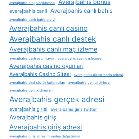
Averajbahis bonus
averajbahis bingo açıklaması
Averajbahis canlı bahis
averajbahis canli
averajbahis canlı bahis arşivi
Averajbahis canlı casino
Averajbahis canlı destek
Averajbahis canlı maç izleme
averajbahis canlı oyun yayını
averajbahis casino i̇şletmesi
Averajbahis casino oyunları
Averajbahis Casino Sitesi
averajbahis direkt bahis adresi
averajbahis ekşi sözlük kullanıcıları
averajbahis geri bildirimler
averajbahis geri bildirimleri
Averajbahis gerçek adresi
averajbahis girisi
averajbahis giris twitter
Averajbahis giriş
Averajbahis giriş adresi
averajbahis giriş adresimi neden değiştirdim