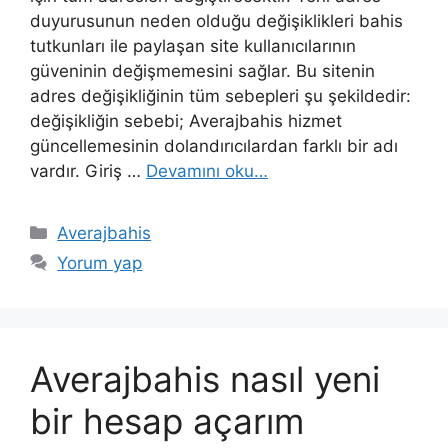
duyurusunun neden olduğu değişiklikleri bahis
tutkunları ile paylaşan site kullanıcılarının
güveninin değişmemesini sağlar. Bu sitenin
adres değişikliğinin tüm sebepleri şu şekildedir:
değişikliğin sebebi; Averajbahis hizmet
güncellemesinin dolandırıcılardan farklı bir adı
vardır. Giriş …
Devamını oku…
Kategoriler
Averajbahis
Yorum yap
Averajbahis nasıl yeni
bir hesap açarım