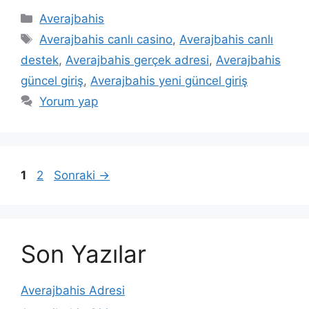
Kategoriler
Averajbahis
Etiketler
Averajbahis canlı casino
,
Averajbahis canlı
destek
,
Averajbahis gerçek adresi
,
Averajbahis
güncel giriş
,
Averajbahis yeni güncel giriş
Yorum yap
Yazı
Sayfa
Sayfa
1
2
Sonraki
→
dolaşımı
Son Yazılar
Averajbahis Adresi