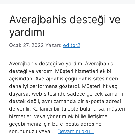
Averajbahis desteği ve
yardımı
Ocak 27, 2022
Yazarı:
editor2
Averajbahis desteği ve yardımı Averajbahis
desteği ve yardımı Müşteri hizmetleri ekibi
açısından, Averajbahis çoğu bahis sitesinden
daha iyi performans gösterdi. Müşteri ihtiyaç
duyarsa, web sitesinde sadece gerçek zamanlı
destek değil, aynı zamanda bir e-posta adresi
de verilir. Kullanıcı bir talepte bulunursa, müşteri
hizmetleri veya yönetim ekibi ile iletişime
geçebilmeniz için bu e-posta adresine
sorununuzu veya …
Devamını oku…