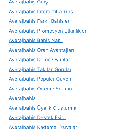
Averajbahis Giriş
Averajbahis İnteraktif Adres
Averajbahis Farklı Bahisler
Averajbahis Promosyon Etkinlikleri
Averajbahis Bahis Nasıl
Averajbahis Oran Avantajları
Averajbahis Demo Oyunlar
Averajbahis Takılan Sorular
Averajbahis Popüler Güven
Averajbahis Ödeme Sorunu
Averajbahis
Averajbahis Üyelik Oluşturma
Averajbahis Destek Ekibi
Averajbahis Kademeli Yuvalar