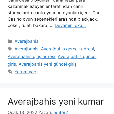
kazanmak isteyenler tarafından canlı
stüdyolarda canlı oynanan oyunları içerir. Canlı
Casino oyun seçenekleri arasında blackjack,
poker, rulet, bakara, …
Devamını oku…
Kategoriler
Averajbahis
Etiketler
Averajbahis
,
Averajbahis gerçek adresi
,
Averajbahis giriş adresi
,
Averajbahis güncel
giriş
,
Averajbahis yeni güncel giriş
Yorum yap
Averajbahis yeni kumar
Ocak 13, 2022
Yazarı:
editor2