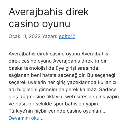
Averajbahis direk
casino oyunu
Ocak 11, 2022
Yazarı:
editor2
Averajbahis direk casino oyunu Averajbahis
direk casino oyunu Averajbahis direk ’in bir
başka teknolojisi de üye girişi sırasında
sağlanan beni hatırla seçeneğidir. Bu seçeneği
seçerek üyelerin her giriş yaptıklarında kullanıcı
adı bilgilerini girmelerine gerek kalmaz. Sadece
giriş düğmesine tıklayın, web sitesine giriş yapın
ve basit bir şekilde spor bahisleri yapın.
Türkiye’nin hiçbir yerinde casino oyunları …
Devamını oku…