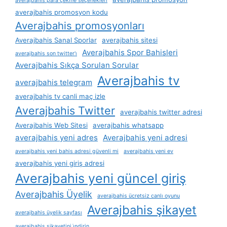
averajbahis para çekme seçenekleri
averajbahis promosyon kodu
Averajbahis promosyonları
Averajbahis Sanal Sporlar
averajbahis sitesi
Averajbahis Spor Bahisleri
averajbahis son twitter'ı
Averajbahis Sıkça Sorulan Sorular
Averajbahis tv
averajbahis telegram
averajbahis tv canli maç izle
Averajbahis Twitter
averajbahis twitter adresi
Averajbahis Web Sitesi
averajbahis whatsapp
averajbahis yeni adres
Averajbahis yeni adresi
averajbahis yeni bahis adresi güvenli mi
averajbahis yeni ev
averajbahis yeni giriş adresi
Averajbahis yeni güncel giriş
Averajbahis Üyelik
averajbahis ücretsiz canlı oyunu
Averajbahis şikayet
averajbahis üyelik sayfası
averajbahis şikayetini i̇ndirin