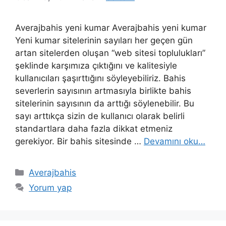
Averajbahis yeni kumar Averajbahis yeni kumar
Yeni kumar sitelerinin sayıları her geçen gün
artan sitelerden oluşan “web sitesi toplulukları”
şeklinde karşımıza çıktığını ve kalitesiyle
kullanıcıları şaşırttığını söyleyebiliriz. Bahis
severlerin sayısının artmasıyla birlikte bahis
sitelerinin sayısının da arttığı söylenebilir. Bu
sayı arttıkça sizin de kullanıcı olarak belirli
standartlara daha fazla dikkat etmeniz
gerekiyor. Bir bahis sitesinde …
Devamını oku…
Kategoriler
Averajbahis
Yorum yap