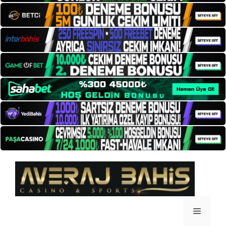
İçeriğe
atla
Menü