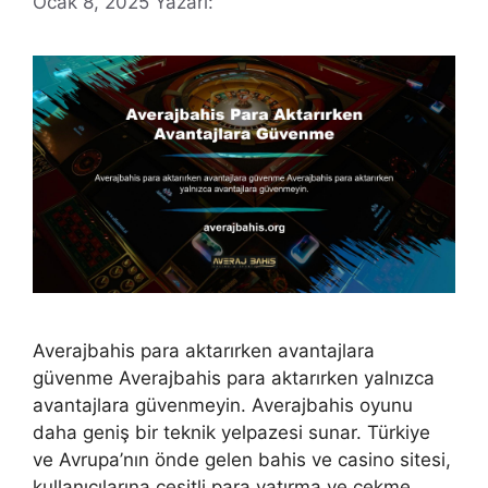
Ocak 8, 2025
Yazarı:
Averajbahis para aktarırken avantajlara
güvenme Averajbahis para aktarırken yalnızca
avantajlara güvenmeyin. Averajbahis oyunu
daha geniş bir teknik yelpazesi sunar. Türkiye
ve Avrupa’nın önde gelen bahis ve casino sitesi,
kullanıcılarına çeşitli para yatırma ve çekme