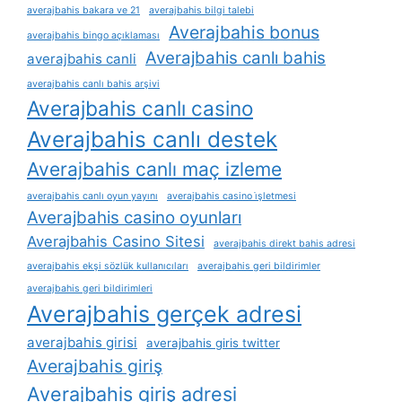
averajbahis bakara ve 21
averajbahis bilgi talebi
Averajbahis bonus
averajbahis bingo açıklaması
Averajbahis canlı bahis
averajbahis canli
averajbahis canlı bahis arşivi
Averajbahis canlı casino
Averajbahis canlı destek
Averajbahis canlı maç izleme
averajbahis canlı oyun yayını
averajbahis casino i̇şletmesi
Averajbahis casino oyunları
Averajbahis Casino Sitesi
averajbahis direkt bahis adresi
averajbahis ekşi sözlük kullanıcıları
averajbahis geri bildirimler
averajbahis geri bildirimleri
Averajbahis gerçek adresi
averajbahis girisi
averajbahis giris twitter
Averajbahis giriş
Averajbahis giriş adresi