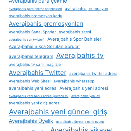
Averajbahis para çekme
averajbahis promosyon
averajbahis para çekme seçenekleri
averajbahis promosyon kodu
Averajbahis promosyonları
Averajbahis Sanal Sporlar
averajbahis sitesi
Averajbahis Spor Bahisleri
averajbahis son twitter'ı
Averajbahis Sıkça Sorulan Sorular
Averajbahis tv
averajbahis telegram
averajbahis tv canli maç izle
Averajbahis Twitter
averajbahis twitter adresi
Averajbahis Web Sitesi
averajbahis whatsapp
averajbahis yeni adres
Averajbahis yeni adresi
averajbahis yeni bahis adresi güvenli mi
averajbahis yeni ev
averajbahis yeni giriş adresi
Averajbahis yeni güncel giriş
Averajbahis Üyelik
averajbahis ücretsiz canlı oyunu
Averajbahis şikayet