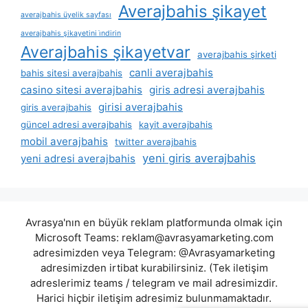
Averajbahis şikayet
averajbahis üyelik sayfası
averajbahis şikayetini i̇ndirin
Averajbahis şikayetvar
averajbahis şirketi
canli averajbahis
bahis sitesi averajbahis
casino sitesi averajbahis
giris adresi averajbahis
girisi averajbahis
giris averajbahis
güncel adresi averajbahis
kayit averajbahis
mobil averajbahis
twitter averajbahis
yeni giris averajbahis
yeni adresi averajbahis
Avrasya'nın en büyük reklam platformunda olmak için
Microsoft Teams:
reklam@avrasyamarketing.com
adresimizden veya Telegram: @Avrasyamarketing
adresimizden irtibat kurabilirsiniz. (Tek iletişim
adreslerimiz teams / telegram ve mail adresimizdir.
Harici hiçbir iletişim adresimiz bulunmamaktadır.