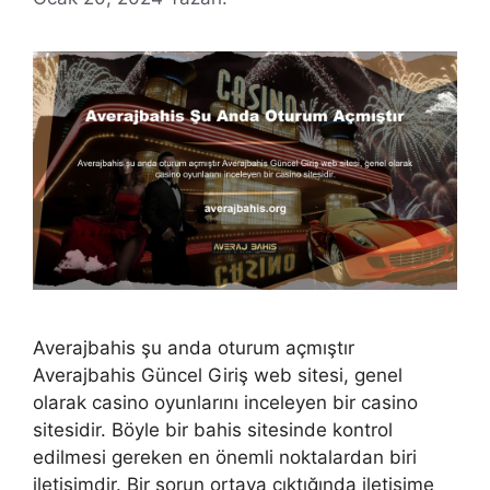
Averajbahis şu anda oturum açmıştır
Averajbahis Güncel Giriş web sitesi, genel
olarak casino oyunlarını inceleyen bir casino
sitesidir. Böyle bir bahis sitesinde kontrol
edilmesi gereken en önemli noktalardan biri
iletişimdir. Bir sorun ortaya çıktığında iletişime