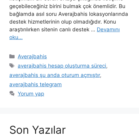
geçebileceğiniz birini bulmak çok önemlidir. Bu
bağlamda asıl soru Averajbahis lokasyonlarında
destek hizmetlerinin olup olmadığıdır. Konu
araştırılırken sitenin canlı destek …
Devamını
oku…
Kategoriler
Averajbahis
Etiketler
averajbahis hesap oluşturma süreci
,
averajbahis şu anda oturum açmıştır
,
averajbahis telegram
Yorum yap
Son Yazılar