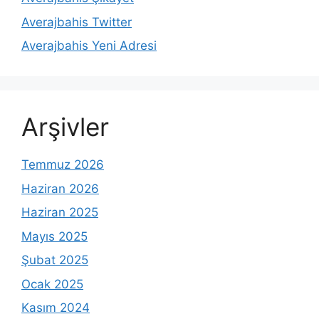
Averajbahis Twitter
Averajbahis Yeni Adresi
Arşivler
Temmuz 2026
Haziran 2026
Haziran 2025
Mayıs 2025
Şubat 2025
Ocak 2025
Kasım 2024