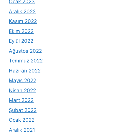
Ocak 2023
Aralık 2022
Kasım 2022
Ekim 2022
Eylül 2022
Ağustos 2022
Temmuz 2022
Haziran 2022
Mayıs 2022
Nisan 2022
Mart 2022
Şubat 2022
Ocak 2022
Aralık 2021