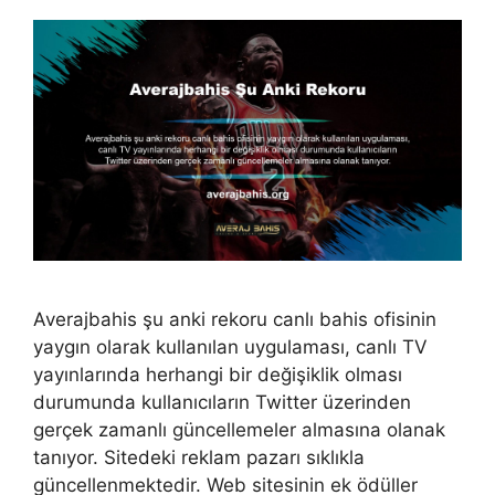
Averajbahis şu anki rekoru canlı bahis ofisinin
yaygın olarak kullanılan uygulaması, canlı TV
yayınlarında herhangi bir değişiklik olması
durumunda kullanıcıların Twitter üzerinden
gerçek zamanlı güncellemeler almasına olanak
tanıyor. Sitedeki reklam pazarı sıklıkla
güncellenmektedir. Web sitesinin ek ödüller