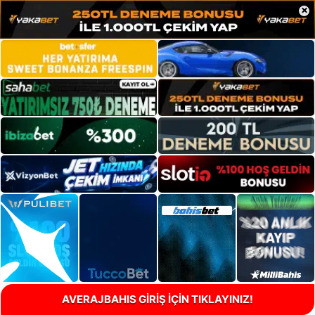
×
AVERAJBAHIS GİRİŞ İÇİN TIKLAYINIZ!