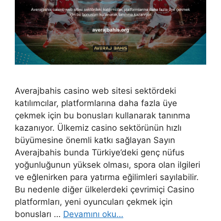
Averajbahis casino web sitesi sektördeki
katılımcılar, platformlarına daha fazla üye
çekmek için bu bonusları kullanarak tanınma
kazanıyor. Ülkemiz casino sektörünün hızlı
büyümesine önemli katkı sağlayan Sayın
Averajbahis bunda Türkiye’deki genç nüfus
yoğunluğunun yüksek olması, spora olan ilgileri
ve eğlenirken para yatırma eğilimleri sayılabilir.
Bu nedenle diğer ülkelerdeki çevrimiçi Casino
platformları, yeni oyuncuları çekmek için
bonusları …
Devamını oku…