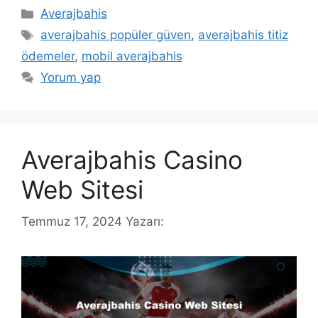
Kategoriler
Averajbahis
Etiketler
averajbahis popüler güven
,
averajbahis titiz
ödemeler
,
mobil averajbahis
Yorum yap
Averajbahis Casino
Web Sitesi
Temmuz 17, 2024
Yazarı: