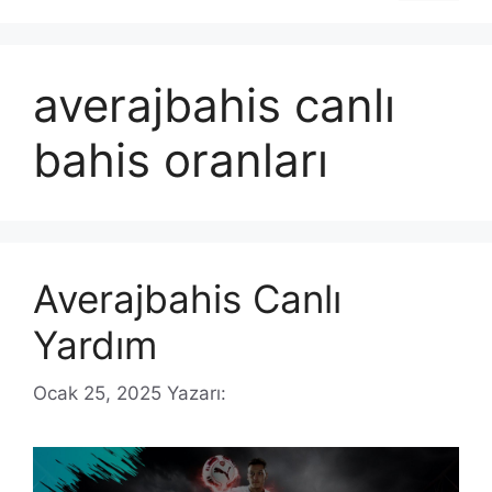
averajbahis canlı
bahis oranları
Averajbahis Canlı
Yardım
Ocak 25, 2025
Yazarı: