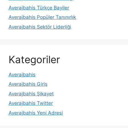
Averajbahis Türkçe Bayiler
Averajbahis Popüler Tanınırlık
Averajbahis Sektör Liderliği
Kategoriler
Averajbahis
Averajbahis Giriş
Averajbahis Şikayet
Averajbahis Twitter
Averajbahis Yeni Adresi