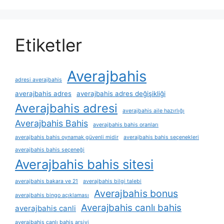
Etiketler
Averajbahis
adresi averajbahis
averajbahis adres
averajbahis adres değişikliği
Averajbahis adresi
averajbahis aile hazırlığı
Averajbahis Bahis
averajbahis bahis oranları
averajbahis bahis oynamak güvenli midir
averajbahis bahis seçenekleri
averajbahis bahis seçeneği
Averajbahis bahis sitesi
averajbahis bakara ve 21
averajbahis bilgi talebi
Averajbahis bonus
averajbahis bingo açıklaması
Averajbahis canlı bahis
averajbahis canli
averajbahis canlı bahis arşivi