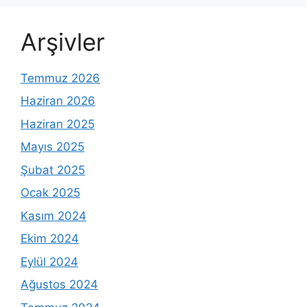
Arşivler
Temmuz 2026
Haziran 2026
Haziran 2025
Mayıs 2025
Şubat 2025
Ocak 2025
Kasım 2024
Ekim 2024
Eylül 2024
Ağustos 2024