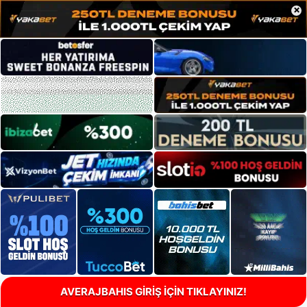
×
AVERAJBAHIS GİRİŞ İÇİN TIKLAYINIZ!