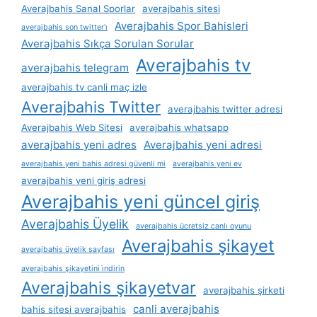
Averajbahis Sanal Sporlar
averajbahis sitesi
Averajbahis Spor Bahisleri
averajbahis son twitter'ı
Averajbahis Sıkça Sorulan Sorular
Averajbahis tv
averajbahis telegram
averajbahis tv canli maç izle
Averajbahis Twitter
averajbahis twitter adresi
Averajbahis Web Sitesi
averajbahis whatsapp
averajbahis yeni adres
Averajbahis yeni adresi
averajbahis yeni bahis adresi güvenli mi
averajbahis yeni ev
averajbahis yeni giriş adresi
Averajbahis yeni güncel giriş
Averajbahis Üyelik
averajbahis ücretsiz canlı oyunu
Averajbahis şikayet
averajbahis üyelik sayfası
averajbahis şikayetini i̇ndirin
Averajbahis şikayetvar
averajbahis şirketi
canli averajbahis
bahis sitesi averajbahis