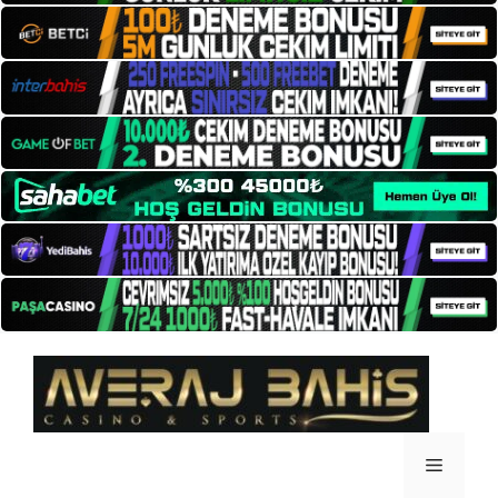
İçeriğe
atla
Menü