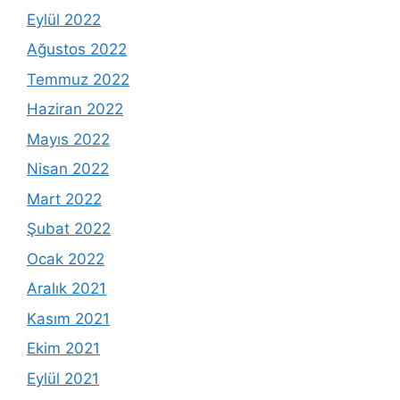
Eylül 2022
Ağustos 2022
Temmuz 2022
Haziran 2022
Mayıs 2022
Nisan 2022
Mart 2022
Şubat 2022
Ocak 2022
Aralık 2021
Kasım 2021
Ekim 2021
Eylül 2021