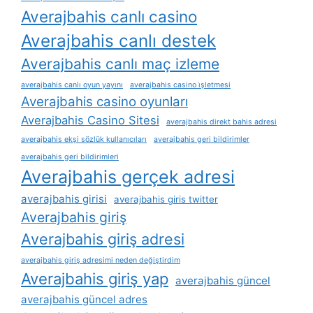
Averajbahis canlı casino
Averajbahis canlı destek
Averajbahis canlı maç izleme
averajbahis canlı oyun yayını
averajbahis casino i̇şletmesi
Averajbahis casino oyunları
Averajbahis Casino Sitesi
averajbahis direkt bahis adresi
averajbahis ekşi sözlük kullanıcıları
averajbahis geri bildirimler
averajbahis geri bildirimleri
Averajbahis gerçek adresi
averajbahis girisi
averajbahis giris twitter
Averajbahis giriş
Averajbahis giriş adresi
averajbahis giriş adresimi neden değiştirdim
Averajbahis giriş yap
averajbahis güncel
averajbahis güncel adres