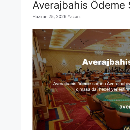
Averajbahis Ödeme 
Haziran 25, 2026
Yazarı: