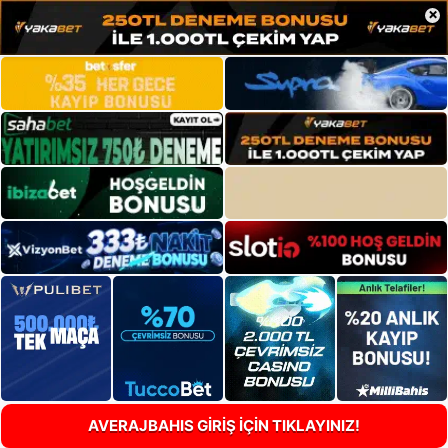
×
AVERAJBAHIS GİRİŞ İÇİN TIKLAYINIZ!