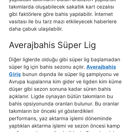
takımlarda oluşabilecek sakatlık kart cezalısı
gibi faktörlere göre bahis yapılabilir. İnternet
vasıtası ile bu tarz mazı etkileyecek haberlere
daha çabuk ulaşılabilir.
Averajbahis Süper Lig
Diğer liglerde olduğu gibi süper lig başlamadan
süper lig için bahis sezonu açılır.
Averajbahis
Giriş
bunun dışında ile süper lig şampiyonu ve
Avrupa kupalarına kim gider ve ligden kim küme
düşer gibi sezon sonuna kadar süren bahis
açıklanır. Ligde oynayan bütün takımların bu
bahis opsiyonunda oranları bulunur. Bu oranlar
takımların bir önceki yıl gösterdikleri
performans, yaz aktarma işlemi döneminde
yaptıkları aktarma işlemi ve sezon öncesi kamp