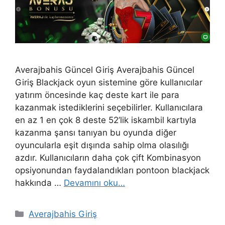
Averajbahis Güncel Giriş Averajbahis Güncel
Giriş Blackjack oyun sistemine göre kullanıcılar
yatırım öncesinde kaç deste kart ile para
kazanmak istediklerini seçebilirler. Kullanıcılara
en az 1 en çok 8 deste 52’lik iskambil kartıyla
kazanma şansı tanıyan bu oyunda diğer
oyuncularla eşit dışında sahip olma olasılığı
azdır. Kullanıcıların daha çok çift Kombinasyon
opsiyonundan faydalandıkları pontoon blackjack
hakkında …
Devamını oku…
Kategoriler
Averajbahis Giriş