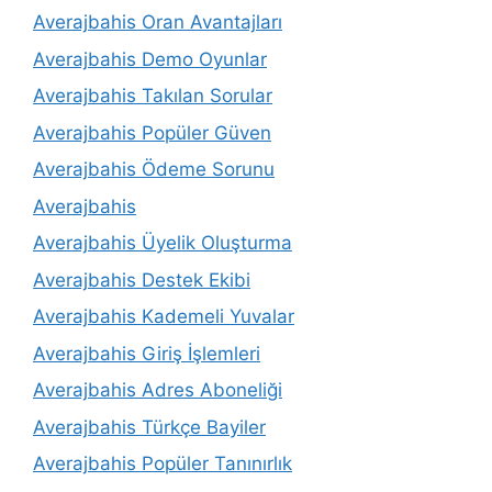
Averajbahis Oran Avantajları
Averajbahis Demo Oyunlar
Averajbahis Takılan Sorular
Averajbahis Popüler Güven
Averajbahis Ödeme Sorunu
Averajbahis
Averajbahis Üyelik Oluşturma
Averajbahis Destek Ekibi
Averajbahis Kademeli Yuvalar
Averajbahis Giriş İşlemleri
Averajbahis Adres Aboneliği
Averajbahis Türkçe Bayiler
Averajbahis Popüler Tanınırlık