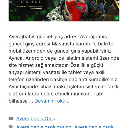
Averajbahis güncel giriş adresi Averajbahis
güncel giriş adresi Masaüstü sürüm ile birlikte
mobil üzerinden de güncel giriş yapabilirsiniz.
Ayrıca, Android veya ios işletim sistemi üzerinde
site hizmet sağlamaktadır. Özellikle güçlü
altyapı sistemi vasıtası ile tablet veya akıllı
telefon üzerinden basitçe bağlantı kurabilirsiniz.
Aynı biçimde cihazı makul işletim sistemini farklı
platformlardan elde etmek mümkün. Tabii
bilhassa …
Devamını oku…
Kategoriler
Averajbahis Giriş
Etiketler
Averajbahis canlı casino
,
Averajbahis canlı