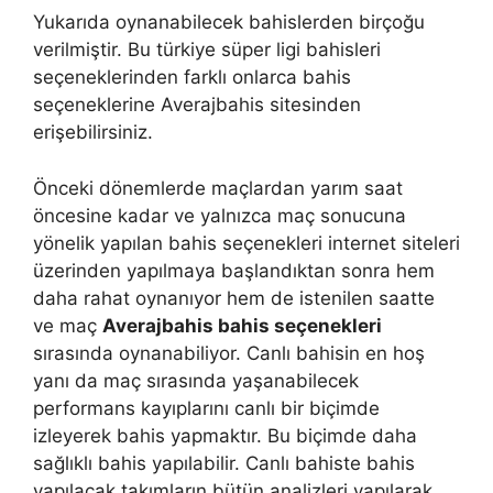
Yukarıda oynanabilecek bahislerden birçoğu
verilmiştir. Bu türkiye süper ligi bahisleri
seçeneklerinden farklı onlarca bahis
seçeneklerine Averajbahis sitesinden
erişebilirsiniz.
Önceki dönemlerde maçlardan yarım saat
öncesine kadar ve yalnızca maç sonucuna
yönelik yapılan bahis seçenekleri internet siteleri
üzerinden yapılmaya başlandıktan sonra hem
daha rahat oynanıyor hem de istenilen saatte
ve maç
Averajbahis bahis seçenekleri
sırasında oynanabiliyor. Canlı bahisin en hoş
yanı da maç sırasında yaşanabilecek
performans kayıplarını canlı bir biçimde
izleyerek bahis yapmaktır. Bu biçimde daha
sağlıklı bahis yapılabilir. Canlı bahiste bahis
yapılacak takımların bütün analizleri yapılarak