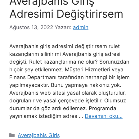
Averajbahis Giriş
Adresimi Değiştirirsem
Ağustos 13, 2022
Yazarı:
admin
Averajbahis giriş adresimi değiştirirsem rulet
kazançlarım silinir mi Averajbahis giriş adresi
değişti. Rulet kazançlarıma ne olur? Sorunuzdan
hiçbir şey etkilenmez. Müşteri Hizmetleri veya
Finans Departmanı tarafından herhangi bir işlem
yapılmayacaktır. Bunu yapmaya hakkınız yok.
Averajbahis web sitesi yasal olarak oluşturulur,
doğrulanır ve yasal çerçevede işletilir. Olumsuz
durumlar da göz ardı edilemez. Programda
yayınlamak istediğim adres …
Devamını oku…
Kategoriler
Averajbahis Giriş