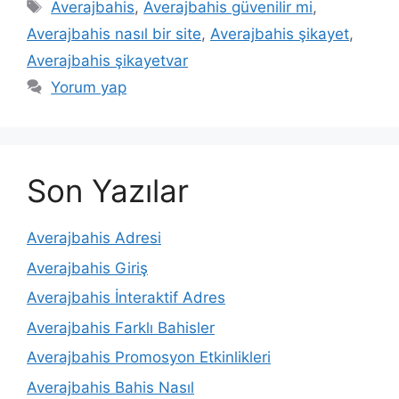
Etiketler
Averajbahis
,
Averajbahis güvenilir mi
,
Averajbahis nasıl bir site
,
Averajbahis şikayet
,
Averajbahis şikayetvar
Yorum yap
Son Yazılar
Averajbahis Adresi
Averajbahis Giriş
Averajbahis İnteraktif Adres
Averajbahis Farklı Bahisler
Averajbahis Promosyon Etkinlikleri
Averajbahis Bahis Nasıl