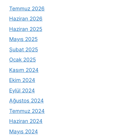
Temmuz 2026
Haziran 2026
Haziran 2025
Mayıs 2025
Şubat 2025
Ocak 2025
Kasım 2024
Ekim 2024
Eylül 2024
Ağustos 2024
Temmuz 2024
Haziran 2024
Mayıs 2024