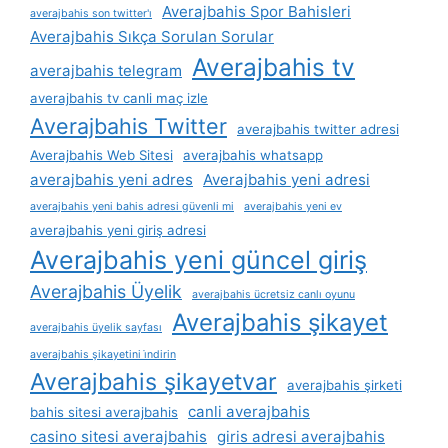
Averajbahis Spor Bahisleri
averajbahis son twitter'ı
Averajbahis Sıkça Sorulan Sorular
Averajbahis tv
averajbahis telegram
averajbahis tv canli maç izle
Averajbahis Twitter
averajbahis twitter adresi
Averajbahis Web Sitesi
averajbahis whatsapp
averajbahis yeni adres
Averajbahis yeni adresi
averajbahis yeni bahis adresi güvenli mi
averajbahis yeni ev
averajbahis yeni giriş adresi
Averajbahis yeni güncel giriş
Averajbahis Üyelik
averajbahis ücretsiz canlı oyunu
Averajbahis şikayet
averajbahis üyelik sayfası
averajbahis şikayetini i̇ndirin
Averajbahis şikayetvar
averajbahis şirketi
canli averajbahis
bahis sitesi averajbahis
casino sitesi averajbahis
giris adresi averajbahis