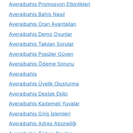
Averajbahis Promosyon Etkinlikleri
Averajbahis Bahis Nasıl
Averajbahis Oran Avantajları
Averajbahis Demo Oyunlar
Averajbahis Takılan Sorular
Averajbahis Popüler Güven
Averajbahis Ödeme Sorunu
Averajbahis
Averajbahis Üyelik Oluşturma
Averajbahis Destek Ekibi
Averajbahis Kademeli Yuvalar
Averajbahis Giriş İşlemleri
Averajbahis Adres Aboneliği