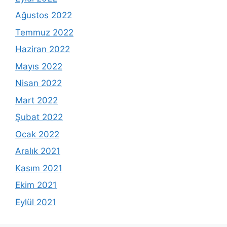
Ağustos 2022
Temmuz 2022
Haziran 2022
Mayıs 2022
Nisan 2022
Mart 2022
Şubat 2022
Ocak 2022
Aralık 2021
Kasım 2021
Ekim 2021
Eylül 2021