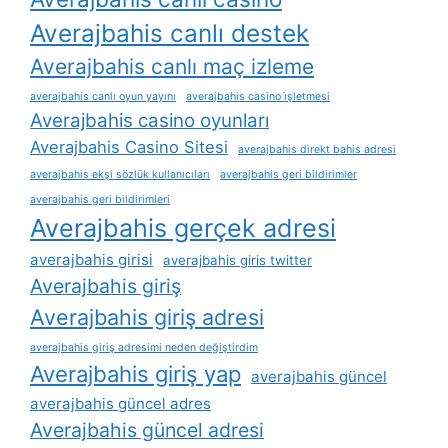
Averajbahis canlı destek
Averajbahis canlı maç izleme
averajbahis canlı oyun yayını
averajbahis casino i̇şletmesi
Averajbahis casino oyunları
Averajbahis Casino Sitesi
averajbahis direkt bahis adresi
averajbahis ekşi sözlük kullanıcıları
averajbahis geri bildirimler
averajbahis geri bildirimleri
Averajbahis gerçek adresi
averajbahis girisi
averajbahis giris twitter
Averajbahis giriş
Averajbahis giriş adresi
averajbahis giriş adresimi neden değiştirdim
Averajbahis giriş yap
averajbahis güncel
averajbahis güncel adres
Averajbahis güncel adresi