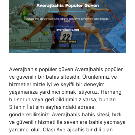
Averajbahis popüler güven Averajbahis popüler
ve güvenilir bir bahis sitesidir. Ürünlerimiz ve
hizmetlerimizle iyi ve keyifli bir deneyim
yaşamanıza yardımcı olmak istiyoruz. Herhangi
bir sorun veya geri bildiriminiz varsa, bunları
Sitenin İletişim sayfasındaki adrese
gönderebilirsiniz. Averajbahis bahis sitesi, hızlı
ve güvenilir hizmeti ile sevenlere bahis yapmaya
yardımcı olur. Olası Averajbahis bir dili olan