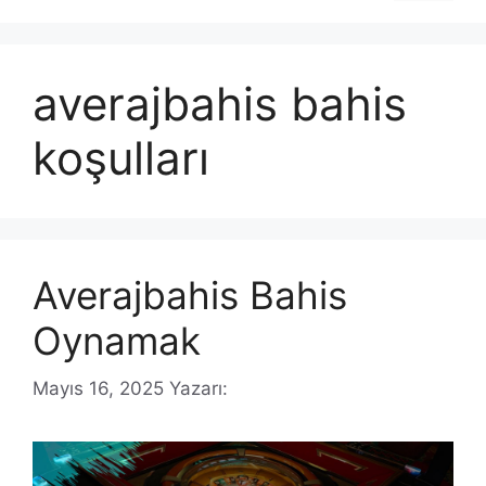
averajbahis bahis
koşulları
Averajbahis Bahis
Oynamak
Mayıs 16, 2025
Yazarı: