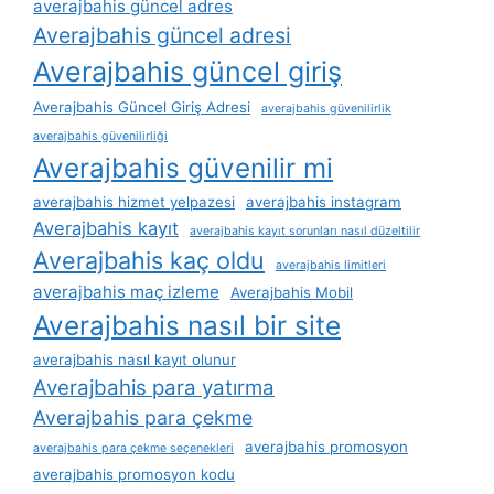
averajbahis güncel adres
Averajbahis güncel adresi
Averajbahis güncel giriş
Averajbahis Güncel Giriş Adresi
averajbahis güvenilirlik
averajbahis güvenilirliği
Averajbahis güvenilir mi
averajbahis hizmet yelpazesi
averajbahis instagram
Averajbahis kayıt
averajbahis kayıt sorunları nasıl düzeltilir
Averajbahis kaç oldu
averajbahis limitleri
averajbahis maç izleme
Averajbahis Mobil
Averajbahis nasıl bir site
averajbahis nasıl kayıt olunur
Averajbahis para yatırma
Averajbahis para çekme
averajbahis promosyon
averajbahis para çekme seçenekleri
averajbahis promosyon kodu