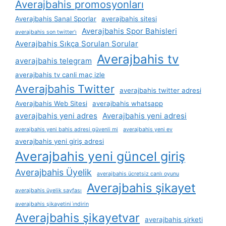
Averajbahis promosyonları
Averajbahis Sanal Sporlar
averajbahis sitesi
Averajbahis Spor Bahisleri
averajbahis son twitter'ı
Averajbahis Sıkça Sorulan Sorular
Averajbahis tv
averajbahis telegram
averajbahis tv canli maç izle
Averajbahis Twitter
averajbahis twitter adresi
Averajbahis Web Sitesi
averajbahis whatsapp
averajbahis yeni adres
Averajbahis yeni adresi
averajbahis yeni bahis adresi güvenli mi
averajbahis yeni ev
averajbahis yeni giriş adresi
Averajbahis yeni güncel giriş
Averajbahis Üyelik
averajbahis ücretsiz canlı oyunu
Averajbahis şikayet
averajbahis üyelik sayfası
averajbahis şikayetini i̇ndirin
Averajbahis şikayetvar
averajbahis şirketi