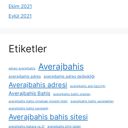
Ekim 2021
Eylül 2021
Etiketler
Averajbahis
adresi averajbahis
averajbahis adres
averajbahis adres değişikliği
Averajbahis adresi
averajbahis aile hazırlığı
Averajbahis Bahis
averajbahis bahis oranları
averajbahis bahis oynamak güvenli midir
averajbahis bahis seçenekleri
averajbahis bahis seçeneği
Averajbahis bahis sitesi
averajbahis bakara ve 21
averajbahis bilgi talebi