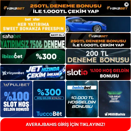
×
AVERAJBAHIS GİRİŞ İÇİN TIKLAYINIZ!