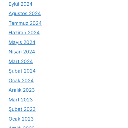
Eylül 2024
Ağustos 2024
Temmuz 2024
Haziran 2024
Mayıs 2024
Nisan 2024
Mart 2024
Şubat 2024
Ocak 2024
Aralık 2023
Mart 2023
Şubat 2023
Ocak 2023