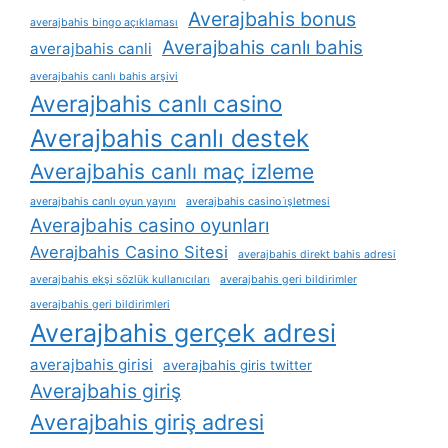
Averajbahis bonus
averajbahis bingo açıklaması
Averajbahis canlı bahis
averajbahis canli
averajbahis canlı bahis arşivi
Averajbahis canlı casino
Averajbahis canlı destek
Averajbahis canlı maç izleme
averajbahis canlı oyun yayını
averajbahis casino i̇şletmesi
Averajbahis casino oyunları
Averajbahis Casino Sitesi
averajbahis direkt bahis adresi
averajbahis ekşi sözlük kullanıcıları
averajbahis geri bildirimler
averajbahis geri bildirimleri
Averajbahis gerçek adresi
averajbahis girisi
averajbahis giris twitter
Averajbahis giriş
Averajbahis giriş adresi