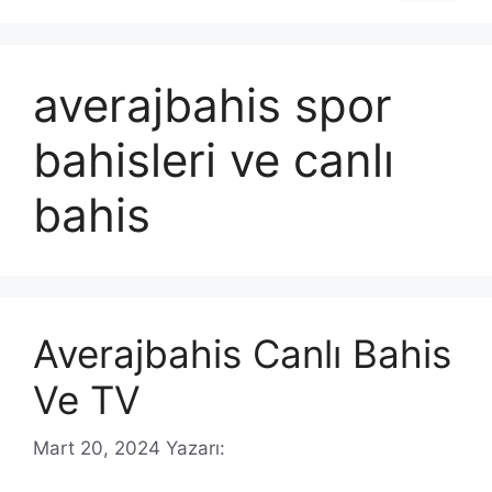
averajbahis spor
bahisleri ve canlı
bahis
Averajbahis Canlı Bahis
Ve TV
Mart 20, 2024
Yazarı: