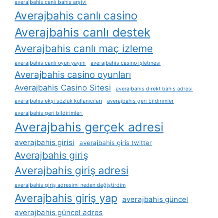
averajbahis canlı bahis arşivi
Averajbahis canlı casino
Averajbahis canlı destek
Averajbahis canlı maç izleme
averajbahis canlı oyun yayını
averajbahis casino i̇şletmesi
Averajbahis casino oyunları
Averajbahis Casino Sitesi
averajbahis direkt bahis adresi
averajbahis ekşi sözlük kullanıcıları
averajbahis geri bildirimler
averajbahis geri bildirimleri
Averajbahis gerçek adresi
averajbahis girisi
averajbahis giris twitter
Averajbahis giriş
Averajbahis giriş adresi
averajbahis giriş adresimi neden değiştirdim
Averajbahis giriş yap
averajbahis güncel
averajbahis güncel adres