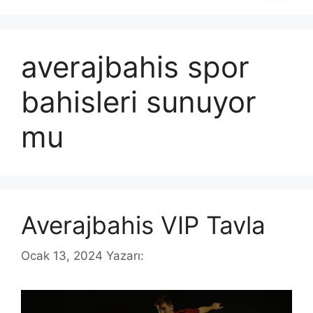
averajbahis spor
bahisleri sunuyor
mu
Averajbahis VIP Tavla
Ocak 13, 2024
Yazarı: