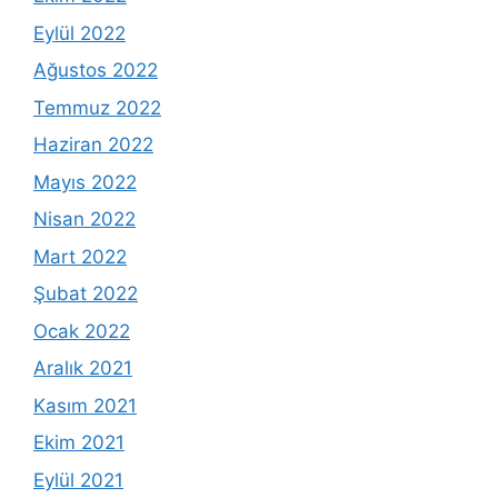
Eylül 2022
Ağustos 2022
Temmuz 2022
Haziran 2022
Mayıs 2022
Nisan 2022
Mart 2022
Şubat 2022
Ocak 2022
Aralık 2021
Kasım 2021
Ekim 2021
Eylül 2021