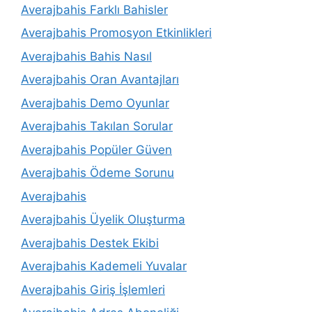
Averajbahis Farklı Bahisler
Averajbahis Promosyon Etkinlikleri
Averajbahis Bahis Nasıl
Averajbahis Oran Avantajları
Averajbahis Demo Oyunlar
Averajbahis Takılan Sorular
Averajbahis Popüler Güven
Averajbahis Ödeme Sorunu
Averajbahis
Averajbahis Üyelik Oluşturma
Averajbahis Destek Ekibi
Averajbahis Kademeli Yuvalar
Averajbahis Giriş İşlemleri