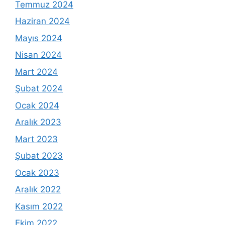
Temmuz 2024
Haziran 2024
Mayıs 2024
Nisan 2024
Mart 2024
Şubat 2024
Ocak 2024
Aralık 2023
Mart 2023
Şubat 2023
Ocak 2023
Aralık 2022
Kasım 2022
Ekim 2022