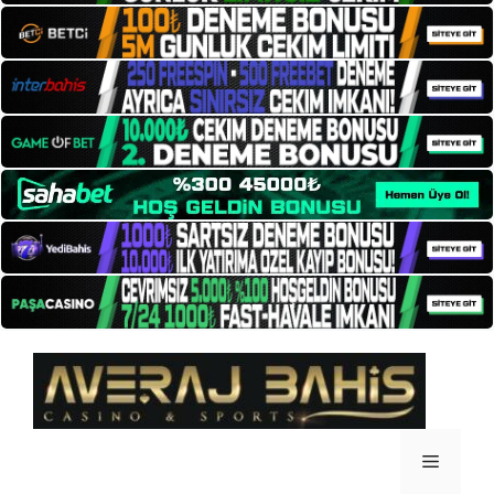
İçeriğe
atla
Menü