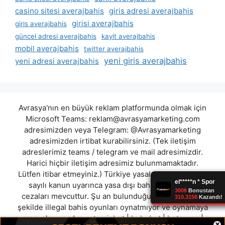
casino sitesi averajbahis
giris adresi averajbahis
girisi averajbahis
giris averajbahis
güncel adresi averajbahis
kayit averajbahis
mobil averajbahis
twitter averajbahis
yeni giris averajbahis
yeni adresi averajbahis
Avrasya'nın en büyük reklam platformunda olmak için
Microsoft Teams:
reklam@avrasyamarketing.com
adresimizden veya Telegram: @Avrasyamarketing
adresimizden irtibat kurabilirsiniz. (Tek iletişim
adreslerimiz teams / telegram ve mail adresimizdir.
Harici hiçbir iletişim adresimiz bulunmamaktadır.
Lütfen itibar etmeyiniz.) Türkiye yasalarına göre 7258
sayılı kanun uyarınca yasa dışı bahis oynamanın
cezaları mevcuttur. Şu an bulunduğunuz site hiç bir
şekilde illegal bahis oyunları oynatmıyor ve oynamaya
aracı olmuyordur.
artemisbet
|
huhubet
|
betranos
|
×