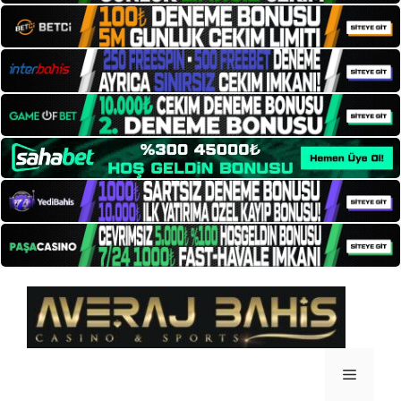
İçeriğe
atla
Menü