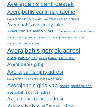
Averajbahis canlı destek
Averajbahis canlı maç izleme
averajbahis canlı oyun yayını
averajbahis casino i̇şletmesi
Averajbahis casino oyunları
Averajbahis Casino Sitesi
averajbahis direkt bahis adresi
averajbahis ekşi sözlük kullanıcıları
averajbahis geri bildirimler
averajbahis geri bildirimleri
Averajbahis gerçek adresi
averajbahis girisi
averajbahis giris twitter
Averajbahis giriş
Averajbahis giriş adresi
averajbahis giriş adresimi neden değiştirdim
Averajbahis giriş yap
averajbahis güncel
averajbahis güncel adres
Averajbahis güncel adresi
Averajbahis güncel giriş