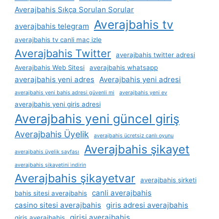
Averajbahis Sıkça Sorulan Sorular
Averajbahis tv
averajbahis telegram
averajbahis tv canli maç izle
Averajbahis Twitter
averajbahis twitter adresi
Averajbahis Web Sitesi
averajbahis whatsapp
averajbahis yeni adres
Averajbahis yeni adresi
averajbahis yeni bahis adresi güvenli mi
averajbahis yeni ev
averajbahis yeni giriş adresi
Averajbahis yeni güncel giriş
Averajbahis Üyelik
averajbahis ücretsiz canlı oyunu
Averajbahis şikayet
averajbahis üyelik sayfası
averajbahis şikayetini i̇ndirin
Averajbahis şikayetvar
averajbahis şirketi
canli averajbahis
bahis sitesi averajbahis
casino sitesi averajbahis
giris adresi averajbahis
girisi averajbahis
giris averajbahis