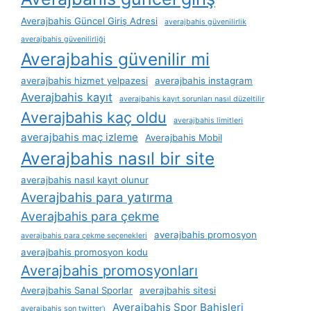
Averajbahis Güncel Giriş Adresi
averajbahis güvenilirlik
averajbahis güvenilirliği
Averajbahis güvenilir mi
averajbahis hizmet yelpazesi
averajbahis instagram
Averajbahis kayıt
averajbahis kayıt sorunları nasıl düzeltilir
Averajbahis kaç oldu
averajbahis limitleri
averajbahis maç izleme
Averajbahis Mobil
Averajbahis nasıl bir site
averajbahis nasıl kayıt olunur
Averajbahis para yatırma
Averajbahis para çekme
averajbahis promosyon
averajbahis para çekme seçenekleri
averajbahis promosyon kodu
Averajbahis promosyonları
Averajbahis Sanal Sporlar
averajbahis sitesi
Averajbahis Spor Bahisleri
averajbahis son twitter'ı