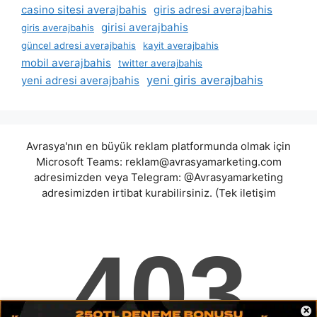
casino sitesi averajbahis
giris adresi averajbahis
girisi averajbahis
giris averajbahis
güncel adresi averajbahis
kayit averajbahis
mobil averajbahis
twitter averajbahis
yeni giris averajbahis
yeni adresi averajbahis
Avrasya'nın en büyük reklam platformunda olmak için
Microsoft Teams:
reklam@avrasyamarketing.com
adresimizden veya Telegram: @Avrasyamarketing
adresimizden irtibat kurabilirsiniz. (Tek iletişim
adreslerimiz teams / telegram ve mail adresimizdir.
Harici hiçbir iletişim adresimiz bulunmamaktadır.
Lütfen itibar etmeyiniz.) Türkiye yasalarına göre 7258
sayılı kanun uyarınca yasa dışı bahis oynamanın
cezaları mevcuttur. Şu an bulunduğunuz site hiç bir
şekilde illegal bahis oyunları oynatmıyor ve oynamaya
aracı olmuyordur.
artemisbet
|
huhubet
|
betranos
|
×