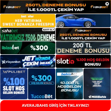
×
AVERAJBAHIS GİRİŞ İÇİN TIKLAYINIZ!