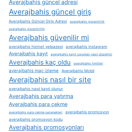
Averajbahis güncel adresi
Averajbahis güncel giriş
Averajbahis Güncel Giriş Adresi
averajbahis güvenilirlik
averajbahis güvenilirliği
Averajbahis güvenilir mi
averajbahis hizmet yelpazesi
averajbahis instagram
Averajbahis kayıt
averajbahis kayıt sorunları nasıl düzeltilir
Averajbahis kaç oldu
averajbahis limitleri
averajbahis maç izleme
Averajbahis Mobil
Averajbahis nasıl bir site
averajbahis nasıl kayıt olunur
Averajbahis para yatırma
Averajbahis para çekme
averajbahis promosyon
averajbahis para çekme seçenekleri
averajbahis promosyon kodu
Averajbahis promosyonları