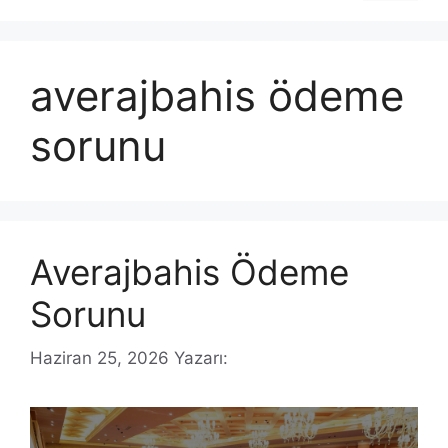
averajbahis ödeme
sorunu
Averajbahis Ödeme
Sorunu
Haziran 25, 2026
Yazarı: