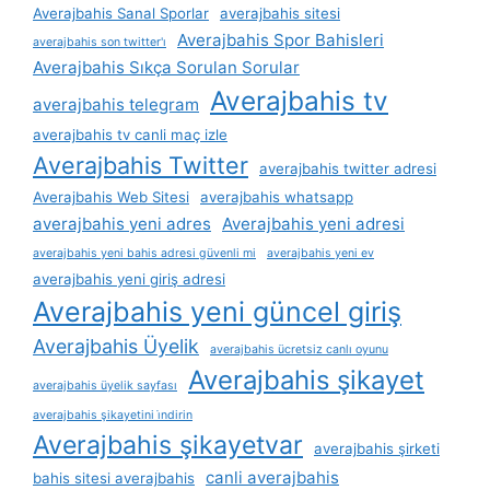
Averajbahis Sanal Sporlar
averajbahis sitesi
Averajbahis Spor Bahisleri
averajbahis son twitter'ı
Averajbahis Sıkça Sorulan Sorular
Averajbahis tv
averajbahis telegram
averajbahis tv canli maç izle
Averajbahis Twitter
averajbahis twitter adresi
Averajbahis Web Sitesi
averajbahis whatsapp
averajbahis yeni adres
Averajbahis yeni adresi
averajbahis yeni bahis adresi güvenli mi
averajbahis yeni ev
averajbahis yeni giriş adresi
Averajbahis yeni güncel giriş
Averajbahis Üyelik
averajbahis ücretsiz canlı oyunu
Averajbahis şikayet
averajbahis üyelik sayfası
averajbahis şikayetini i̇ndirin
Averajbahis şikayetvar
averajbahis şirketi
canli averajbahis
bahis sitesi averajbahis