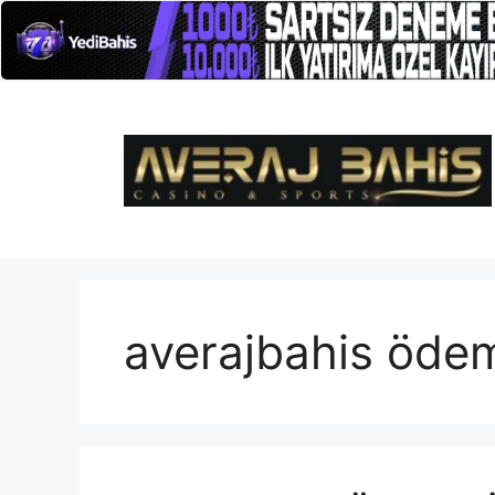
İçeriğe
atla
averajbahis ödem