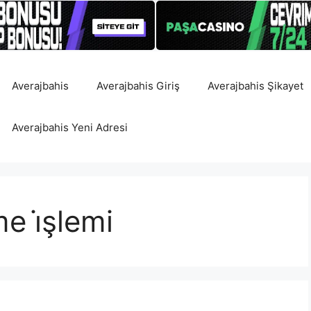
Averajbahis
Averajbahis Giriş
Averajbahis Şikayet
Averajbahis Yeni Adresi
e i̇şlemi