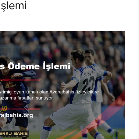
şlemi