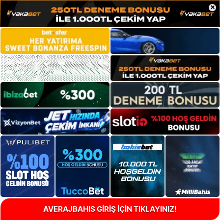
×
AVERAJBAHIS GİRİŞ İÇİN TIKLAYINIZ!