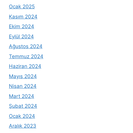
Ocak 2025
Kasım 2024
Ekim 2024
Eylül 2024
Ağustos 2024
Temmuz 2024
Haziran 2024
Mayıs 2024
Nisan 2024
Mart 2024
Şubat 2024
Ocak 2024
Aralık 2023