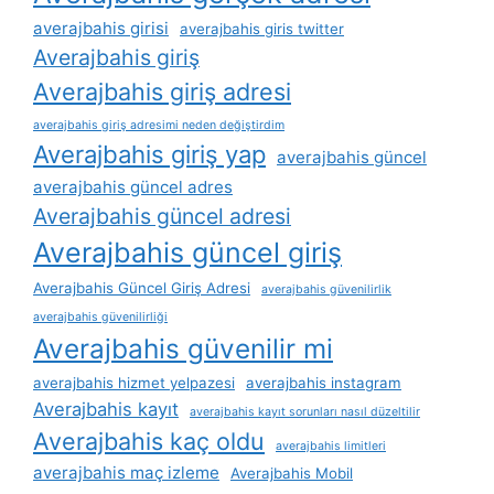
averajbahis girisi
averajbahis giris twitter
Averajbahis giriş
Averajbahis giriş adresi
averajbahis giriş adresimi neden değiştirdim
Averajbahis giriş yap
averajbahis güncel
averajbahis güncel adres
Averajbahis güncel adresi
Averajbahis güncel giriş
Averajbahis Güncel Giriş Adresi
averajbahis güvenilirlik
averajbahis güvenilirliği
Averajbahis güvenilir mi
averajbahis hizmet yelpazesi
averajbahis instagram
Averajbahis kayıt
averajbahis kayıt sorunları nasıl düzeltilir
Averajbahis kaç oldu
averajbahis limitleri
averajbahis maç izleme
Averajbahis Mobil