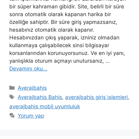
bir süper kahraman gibidir. Site, belirli bir süre
sonra otomatik olarak kapanan harika bir
özelliğe sahiptir. Bir süre giriş yapmazsanız,
hesabınız otomatik olarak kapanır.
Hesabınızdan çıkış yaparak, izniniz olmadan
kullanmaya çalışabilecek sinsi bilgisayar
korsanlarından korunuyorsunuz. Ve en iyi yanı,
yanlışlıkla oturum açmayı unutursanız, …
Devamını oku…
Kategoriler
Averajbahis
Etiketler
Averajbahis Bahis
,
averajbahis giriş i̇şlemleri
,
averajbahis mobil uyumluluk
Yorum yap