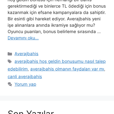
gerektirmediği ve binlerce TL ödediği için bonus
kazanmak için efsane kampanyalara da sahiptir.
Bir esinti gibi hareket ediyor. Averajbahis yeni
işe alınanlara anında ikramiye sağlıyor mu?
Oyuncu puanları, bonus belirleme sırasında …
Devamını oku…
Kategoriler
Averajbahis
Etiketler
averajbahis hoş geldin bonusumu nasıl talep
edebilirim
,
averajbahis olmanın faydaları var mı
,
canli averajbahis
Yorum yap
Son Yazılar