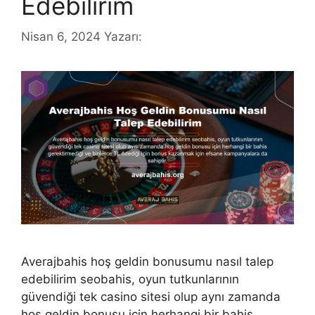
Edebilirim
Nisan 6, 2024
Yazarı:
Averajbahis hoş geldin bonusumu nasıl talep
edebilirim seobahis, oyun tutkunlarının
güvendiği tek casino sitesi olup aynı zamanda
hoş geldin bonusu için herhangi bir bahis