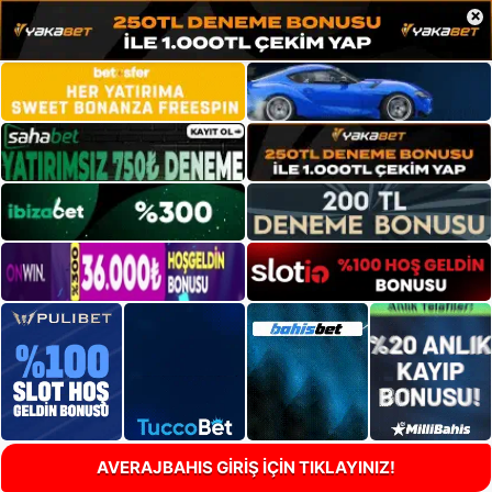
×
AVERAJBAHIS GİRİŞ İÇİN TIKLAYINIZ!