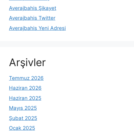
Averajbahis Şikayet
Averajbahis Twitter
Averajbahis Yeni Adresi
Arşivler
Temmuz 2026
Haziran 2026
Haziran 2025
Mayıs 2025
Şubat 2025
Ocak 2025