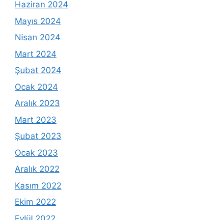
Haziran 2024
Mayıs 2024
Nisan 2024
Mart 2024
Şubat 2024
Ocak 2024
Aralık 2023
Mart 2023
Şubat 2023
Ocak 2023
Aralık 2022
Kasım 2022
Ekim 2022
Eylül 2022