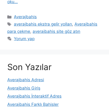
oku…
Kategoriler
Averajbahis
Etiketler
averajbahis ekstra gelir yolları
,
Averajbahis
para çekme
,
averajbahis site göz atın
Yorum yap
Son Yazılar
Averajbahis Adresi
Averajbahis Giriş
Averajbahis İnteraktif Adres
Averajbahis Farklı Bahisler