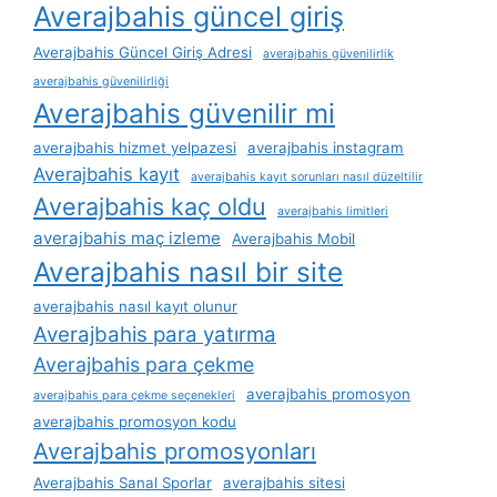
Averajbahis güncel giriş
Averajbahis Güncel Giriş Adresi
averajbahis güvenilirlik
averajbahis güvenilirliği
Averajbahis güvenilir mi
averajbahis hizmet yelpazesi
averajbahis instagram
Averajbahis kayıt
averajbahis kayıt sorunları nasıl düzeltilir
Averajbahis kaç oldu
averajbahis limitleri
averajbahis maç izleme
Averajbahis Mobil
Averajbahis nasıl bir site
averajbahis nasıl kayıt olunur
Averajbahis para yatırma
Averajbahis para çekme
averajbahis promosyon
averajbahis para çekme seçenekleri
averajbahis promosyon kodu
Averajbahis promosyonları
Averajbahis Sanal Sporlar
averajbahis sitesi