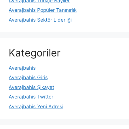
Averajbahis Türkçe Bayiler
Averajbahis Popüler Tanınırlık
Averajbahis Sektör Liderliği
Kategoriler
Averajbahis
Averajbahis Giriş
Averajbahis Şikayet
Averajbahis Twitter
Averajbahis Yeni Adresi