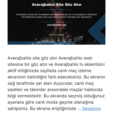
Averajbahis site göz atın Averajbahis web
sitesine bir göz atın ve Averajbahis tv eklentisini
aktif ettiğinizde sayfada canlı maç izleme
ekranının belirdiğini fark edeceksiniz. Bu ekranın
sağ tarafında yer alan duyurular, canlı maç
saatleri ve takımlar arasındaki maçlar hakkında
bilgi vermektedir. Bu ekranda seçmiş olduğunuz
ayarlara göre canlı moda geçme olanağına
sahipsiniz. Bu ekrana eriştiğinizde …
Devamını