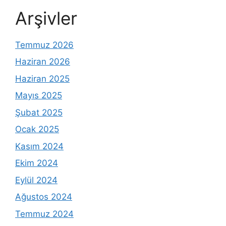
Arşivler
Temmuz 2026
Haziran 2026
Haziran 2025
Mayıs 2025
Şubat 2025
Ocak 2025
Kasım 2024
Ekim 2024
Eylül 2024
Ağustos 2024
Temmuz 2024