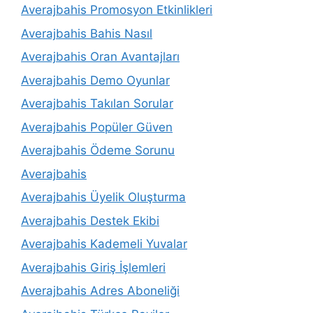
Averajbahis Promosyon Etkinlikleri
Averajbahis Bahis Nasıl
Averajbahis Oran Avantajları
Averajbahis Demo Oyunlar
Averajbahis Takılan Sorular
Averajbahis Popüler Güven
Averajbahis Ödeme Sorunu
Averajbahis
Averajbahis Üyelik Oluşturma
Averajbahis Destek Ekibi
Averajbahis Kademeli Yuvalar
Averajbahis Giriş İşlemleri
Averajbahis Adres Aboneliği