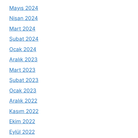
Mayıs 2024
Nisan 2024
Mart 2024
Şubat 2024
Ocak 2024
Aralık 2023
Mart 2023
Şubat 2023
Ocak 2023
Aralık 2022
Kasım 2022
Ekim 2022
Eylül 2022