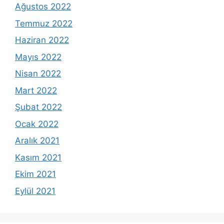
Ağustos 2022
Temmuz 2022
Haziran 2022
Mayıs 2022
Nisan 2022
Mart 2022
Şubat 2022
Ocak 2022
Aralık 2021
Kasım 2021
Ekim 2021
Eylül 2021