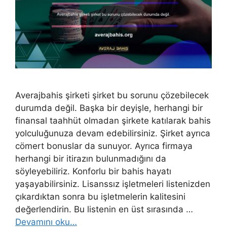
Averajbahis şirketi şirket bu sorunu çözebilecek
durumda değil. Başka bir deyişle, herhangi bir
finansal taahhüt olmadan şirkete katılarak bahis
yolculuğunuza devam edebilirsiniz. Şirket ayrıca
cömert bonuslar da sunuyor. Ayrıca firmaya
herhangi bir itirazın bulunmadığını da
söyleyebiliriz. Konforlu bir bahis hayatı
yaşayabilirsiniz. Lisanssız işletmeleri listenizden
çıkardıktan sonra bu işletmelerin kalitesini
değerlendirin. Bu listenin en üst sırasında …
Devamını oku…