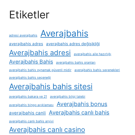
Etiketler
Averajbahis
adresi averajbahis
averajbahis adres
averajbahis adres değişikliği
Averajbahis adresi
averajbahis aile hazırlığı
Averajbahis Bahis
averajbahis bahis oranları
averajbahis bahis oynamak güvenli midir
averajbahis bahis seçenekleri
averajbahis bahis seçeneği
Averajbahis bahis sitesi
averajbahis bakara ve 21
averajbahis bilgi talebi
Averajbahis bonus
averajbahis bingo açıklaması
Averajbahis canlı bahis
averajbahis canli
averajbahis canlı bahis arşivi
Averajbahis canlı casino