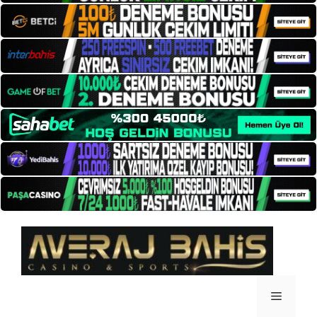
İçeriğe
atla
Menü