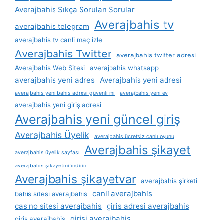
Averajbahis Sıkça Sorulan Sorular
Averajbahis tv
averajbahis telegram
averajbahis tv canli maç izle
Averajbahis Twitter
averajbahis twitter adresi
Averajbahis Web Sitesi
averajbahis whatsapp
averajbahis yeni adres
Averajbahis yeni adresi
averajbahis yeni bahis adresi güvenli mi
averajbahis yeni ev
averajbahis yeni giriş adresi
Averajbahis yeni güncel giriş
Averajbahis Üyelik
averajbahis ücretsiz canlı oyunu
Averajbahis şikayet
averajbahis üyelik sayfası
averajbahis şikayetini i̇ndirin
Averajbahis şikayetvar
averajbahis şirketi
canli averajbahis
bahis sitesi averajbahis
casino sitesi averajbahis
giris adresi averajbahis
girisi averajbahis
giris averajbahis