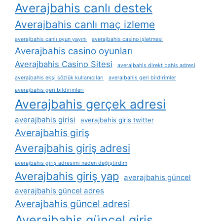
Averajbahis canlı destek
Averajbahis canlı maç izleme
averajbahis canlı oyun yayını
averajbahis casino i̇şletmesi
Averajbahis casino oyunları
Averajbahis Casino Sitesi
averajbahis direkt bahis adresi
averajbahis ekşi sözlük kullanıcıları
averajbahis geri bildirimler
averajbahis geri bildirimleri
Averajbahis gerçek adresi
averajbahis girisi
averajbahis giris twitter
Averajbahis giriş
Averajbahis giriş adresi
averajbahis giriş adresimi neden değiştirdim
Averajbahis giriş yap
averajbahis güncel
averajbahis güncel adres
Averajbahis güncel adresi
Averajbahis güncel giriş