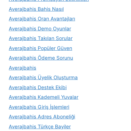
Averajbahis Bahis Nasıl
Averajbahis Oran Avantajları
Averajbahis Demo Oyunlar
Averajbahis Takılan Sorular
Averajbahis Popüler Güven
Averajbahis Ödeme Sorunu
Averajbahis
Averajbahis Üyelik Oluşturma
Averajbahis Destek Ekibi
Averajbahis Kademeli Yuvalar
Averajbahis Giriş İşlemleri
Averajbahis Adres Aboneliği
Averajbahis Türkçe Bayiler