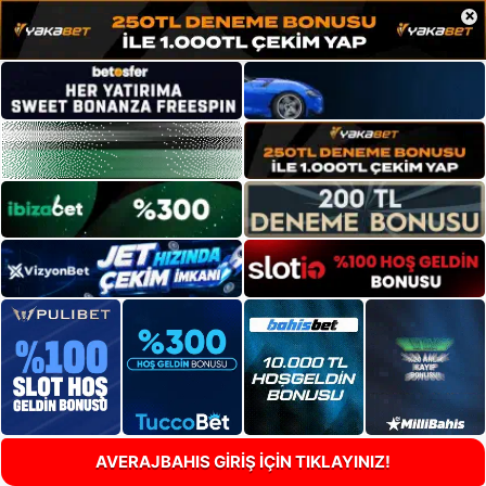
×
AVERAJBAHIS GİRİŞ İÇİN TIKLAYINIZ!