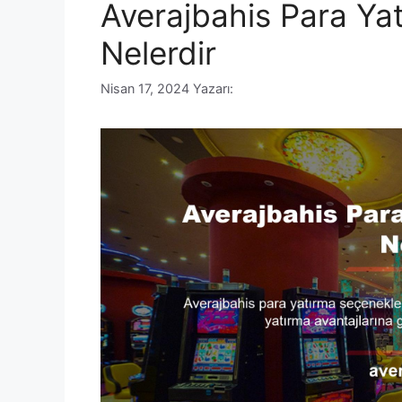
Averajbahis Para Ya
Nelerdir
Nisan 17, 2024
Yazarı: