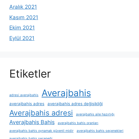
Aralık 2021
Kasım 2021
Ekim 2021
Eylül 2021
Etiketler
Averajbahis
adresi averajbahis
averajbahis adres
averajbahis adres değişikliği
Averajbahis adresi
averajbahis aile hazırlığı
Averajbahis Bahis
averajbahis bahis oranları
averajbahis bahis oynamak güvenli midir
averajbahis bahis seçenekleri
averajbahis bahis seçeneği