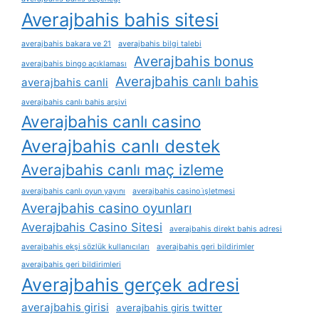
Averajbahis bahis sitesi
averajbahis bakara ve 21
averajbahis bilgi talebi
Averajbahis bonus
averajbahis bingo açıklaması
Averajbahis canlı bahis
averajbahis canli
averajbahis canlı bahis arşivi
Averajbahis canlı casino
Averajbahis canlı destek
Averajbahis canlı maç izleme
averajbahis canlı oyun yayını
averajbahis casino i̇şletmesi
Averajbahis casino oyunları
Averajbahis Casino Sitesi
averajbahis direkt bahis adresi
averajbahis ekşi sözlük kullanıcıları
averajbahis geri bildirimler
averajbahis geri bildirimleri
Averajbahis gerçek adresi
averajbahis girisi
averajbahis giris twitter