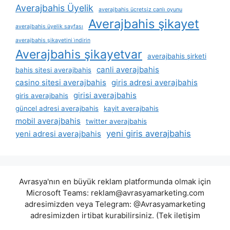
Averajbahis Üyelik
averajbahis ücretsiz canlı oyunu
Averajbahis şikayet
averajbahis üyelik sayfası
averajbahis şikayetini i̇ndirin
Averajbahis şikayetvar
averajbahis şirketi
canli averajbahis
bahis sitesi averajbahis
casino sitesi averajbahis
giris adresi averajbahis
girisi averajbahis
giris averajbahis
güncel adresi averajbahis
kayit averajbahis
mobil averajbahis
twitter averajbahis
yeni giris averajbahis
yeni adresi averajbahis
Avrasya'nın en büyük reklam platformunda olmak için
Microsoft Teams:
reklam@avrasyamarketing.com
adresimizden veya Telegram: @Avrasyamarketing
adresimizden irtibat kurabilirsiniz. (Tek iletişim
adreslerimiz teams / telegram ve mail adresimizdir.