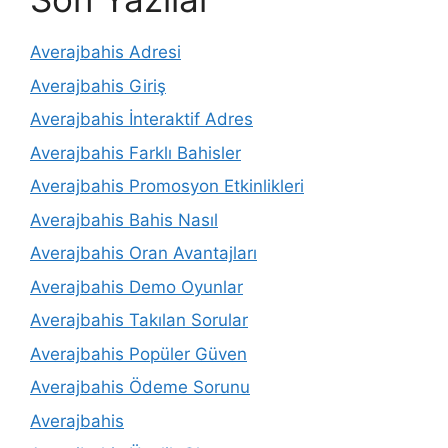
Averajbahis Adresi
Averajbahis Giriş
Averajbahis İnteraktif Adres
Averajbahis Farklı Bahisler
Averajbahis Promosyon Etkinlikleri
Averajbahis Bahis Nasıl
Averajbahis Oran Avantajları
Averajbahis Demo Oyunlar
Averajbahis Takılan Sorular
Averajbahis Popüler Güven
Averajbahis Ödeme Sorunu
Averajbahis