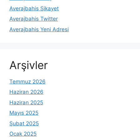
Averajbahis Şikayet
Averajbahis Twitter
Averajbahis Yeni Adresi
Arşivler
Temmuz 2026
Haziran 2026
Haziran 2025
Mayıs 2025
Şubat 2025
Ocak 2025