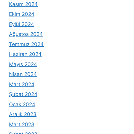
Kasım 2024
Ekim 2024
Eylül 2024
Ağustos 2024
Temmuz 2024
Haziran 2024
Mayıs 2024
Nisan 2024
Mart 2024
Şubat 2024
Ocak 2024
Aralık 2023
Mart 2023