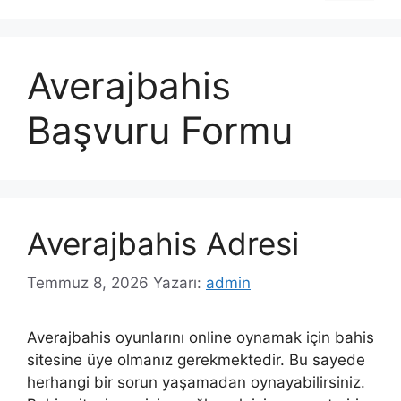
Averajbahis
Başvuru Formu
Averajbahis Adresi
Temmuz 8, 2026
Yazarı:
admin
Averajbahis oyunlarını online oynamak için bahis
sitesine üye olmanız gerekmektedir. Bu sayede
herhangi bir sorun yaşamadan oynayabilirsiniz.