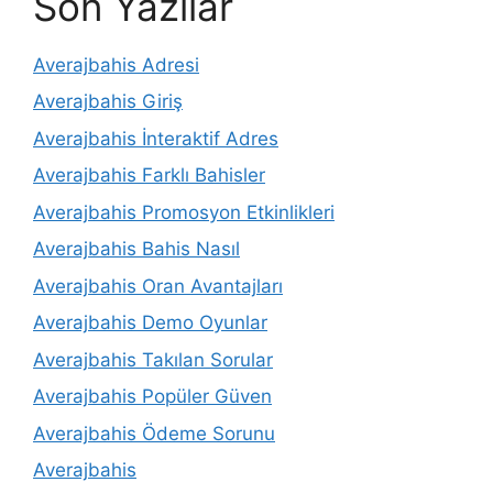
Son Yazılar
Averajbahis Adresi
Averajbahis Giriş
Averajbahis İnteraktif Adres
Averajbahis Farklı Bahisler
Averajbahis Promosyon Etkinlikleri
Averajbahis Bahis Nasıl
Averajbahis Oran Avantajları
Averajbahis Demo Oyunlar
Averajbahis Takılan Sorular
Averajbahis Popüler Güven
Averajbahis Ödeme Sorunu
Averajbahis