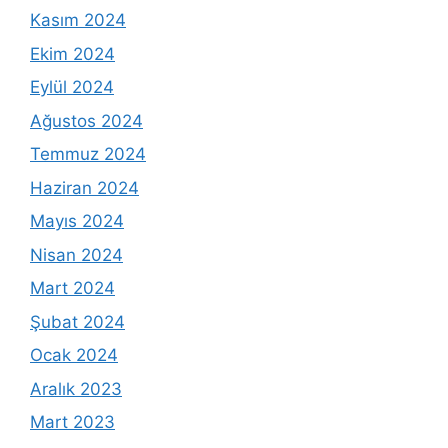
Kasım 2024
Ekim 2024
Eylül 2024
Ağustos 2024
Temmuz 2024
Haziran 2024
Mayıs 2024
Nisan 2024
Mart 2024
Şubat 2024
Ocak 2024
Aralık 2023
Mart 2023