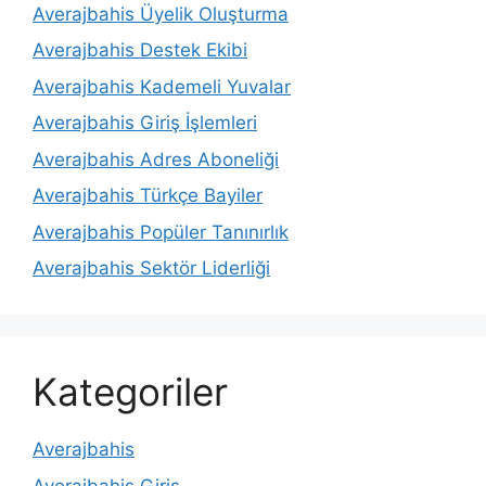
Averajbahis Üyelik Oluşturma
Averajbahis Destek Ekibi
Averajbahis Kademeli Yuvalar
Averajbahis Giriş İşlemleri
Averajbahis Adres Aboneliği
Averajbahis Türkçe Bayiler
Averajbahis Popüler Tanınırlık
Averajbahis Sektör Liderliği
Kategoriler
Averajbahis
Averajbahis Giriş