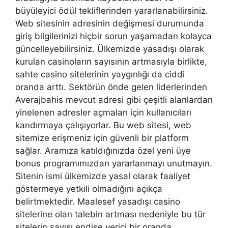
büyüleyici ödül tekliflerinden yararlanabilirsiniz.
Web sitesinin adresinin değişmesi durumunda
giriş bilgilerinizi hiçbir sorun yaşamadan kolayca
güncelleyebilirsiniz. Ülkemizde yasadışı olarak
kurulan casinoların sayısının artmasıyla birlikte,
sahte casino sitelerinin yaygınlığı da ciddi
oranda arttı. Sektörün önde gelen liderlerinden
Averajbahis mevcut adresi gibi çeşitli alanlardan
yinelenen adresler açmaları için kullanıcıları
kandırmaya çalışıyorlar. Bu web sitesi, web
sitemize erişmeniz için güvenli bir platform
sağlar. Aramıza katıldığınızda özel yeni üye
bonus programımızdan yararlanmayı unutmayın.
Sitenin ismi ülkemizde yasal olarak faaliyet
göstermeye yetkili olmadığını açıkça
belirtmektedir. Maalesef yasadışı casino
sitelerine olan talebin artması nedeniyle bu tür
sitelerin sayısı endişe verici bir oranda