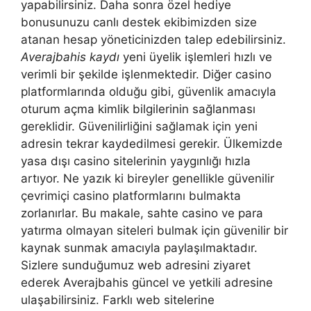
yapabilirsiniz. Daha sonra özel hediye
bonusunuzu canlı destek ekibimizden size
atanan hesap yöneticinizden talep edebilirsiniz.
Averajbahis kaydı
yeni üyelik işlemleri hızlı ve
verimli bir şekilde işlenmektedir. Diğer casino
platformlarında olduğu gibi, güvenlik amacıyla
oturum açma kimlik bilgilerinin sağlanması
gereklidir. Güvenilirliğini sağlamak için yeni
adresin tekrar kaydedilmesi gerekir. Ülkemizde
yasa dışı casino sitelerinin yaygınlığı hızla
artıyor. Ne yazık ki bireyler genellikle güvenilir
çevrimiçi casino platformlarını bulmakta
zorlanırlar. Bu makale, sahte casino ve para
yatırma olmayan siteleri bulmak için güvenilir bir
kaynak sunmak amacıyla paylaşılmaktadır.
Sizlere sunduğumuz web adresini ziyaret
ederek Averajbahis güncel ve yetkili adresine
ulaşabilirsiniz. Farklı web sitelerine