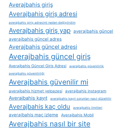
Averajbahis giriş
Averajbahis giriş adresi
averajbahis giriş adresimi neden değiştirdim
Averajbahis giriş yap
averajbahis güncel
averajbahis güncel adres
Averajbahis güncel adresi
Averajbahis güncel giriş
Averajbahis Güncel Giriş Adresi
averajbahis güvenilirlik
averajbahis güvenilirliği
Averajbahis güvenilir mi
averajbahis hizmet yelpazesi
averajbahis instagram
Averajbahis kayıt
averajbahis kayıt sorunları nasıl düzeltilir
Averajbahis kaç oldu
averajbahis limitleri
averajbahis maç izleme
Averajbahis Mobil
Averajbahis nasıl bir site