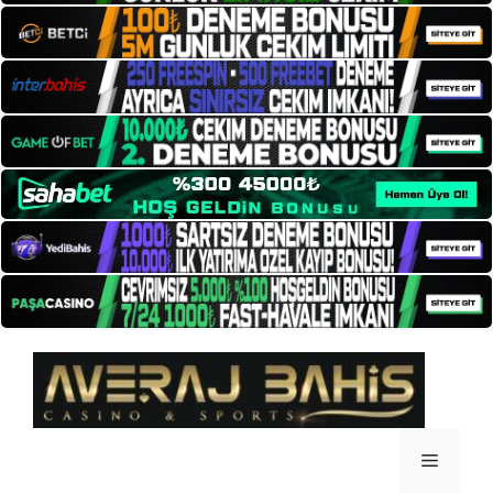
İçeriğe
atla
Menü