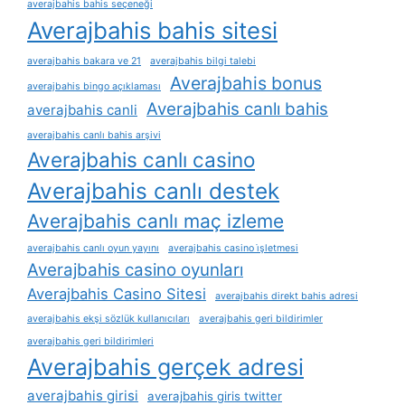
averajbahis bahis seçeneği
Averajbahis bahis sitesi
averajbahis bakara ve 21
averajbahis bilgi talebi
Averajbahis bonus
averajbahis bingo açıklaması
Averajbahis canlı bahis
averajbahis canli
averajbahis canlı bahis arşivi
Averajbahis canlı casino
Averajbahis canlı destek
Averajbahis canlı maç izleme
averajbahis canlı oyun yayını
averajbahis casino i̇şletmesi
Averajbahis casino oyunları
Averajbahis Casino Sitesi
averajbahis direkt bahis adresi
averajbahis ekşi sözlük kullanıcıları
averajbahis geri bildirimler
averajbahis geri bildirimleri
Averajbahis gerçek adresi
averajbahis girisi
averajbahis giris twitter