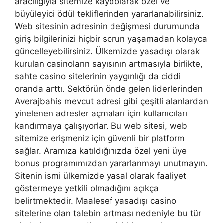
aracılığıyla sitemize kaydolarak özel ve
büyüleyici ödül tekliflerinden yararlanabilirsiniz.
Web sitesinin adresinin değişmesi durumunda
giriş bilgilerinizi hiçbir sorun yaşamadan kolayca
güncelleyebilirsiniz. Ülkemizde yasadışı olarak
kurulan casinoların sayısının artmasıyla birlikte,
sahte casino sitelerinin yaygınlığı da ciddi
oranda arttı. Sektörün önde gelen liderlerinden
Averajbahis mevcut adresi gibi çeşitli alanlardan
yinelenen adresler açmaları için kullanıcıları
kandırmaya çalışıyorlar. Bu web sitesi, web
sitemize erişmeniz için güvenli bir platform
sağlar. Aramıza katıldığınızda özel yeni üye
bonus programımızdan yararlanmayı unutmayın.
Sitenin ismi ülkemizde yasal olarak faaliyet
göstermeye yetkili olmadığını açıkça
belirtmektedir. Maalesef yasadışı casino
sitelerine olan talebin artması nedeniyle bu tür