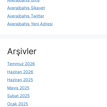
Averajbahis Şikayet
Averajbahis Twitter
Averajbahis Yeni Adresi
Arşivler
Temmuz 2026
Haziran 2026
Haziran 2025
Mayıs 2025
Şubat 2025
Ocak 2025