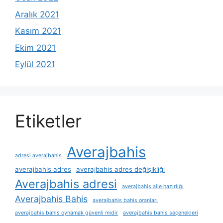
Aralık 2021
Kasım 2021
Ekim 2021
Eylül 2021
Etiketler
Averajbahis
adresi averajbahis
averajbahis adres
averajbahis adres değişikliği
Averajbahis adresi
averajbahis aile hazırlığı
Averajbahis Bahis
averajbahis bahis oranları
averajbahis bahis oynamak güvenli midir
averajbahis bahis seçenekleri