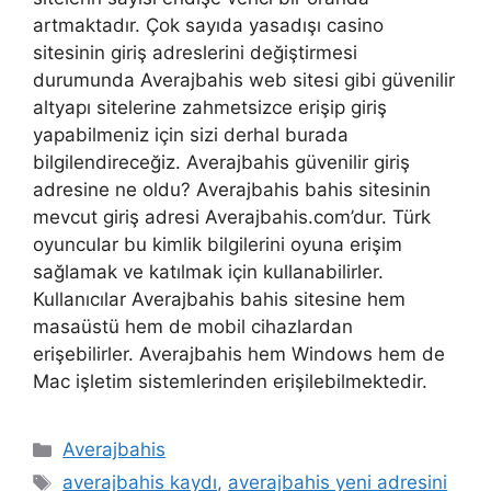
artmaktadır. Çok sayıda yasadışı casino
sitesinin giriş adreslerini değiştirmesi
durumunda Averajbahis web sitesi gibi güvenilir
altyapı sitelerine zahmetsizce erişip giriş
yapabilmeniz için sizi derhal burada
bilgilendireceğiz. Averajbahis güvenilir giriş
adresine ne oldu? Averajbahis bahis sitesinin
mevcut giriş adresi Averajbahis.com’dur. Türk
oyuncular bu kimlik bilgilerini oyuna erişim
sağlamak ve katılmak için kullanabilirler.
Kullanıcılar Averajbahis bahis sitesine hem
masaüstü hem de mobil cihazlardan
erişebilirler. Averajbahis hem Windows hem de
Mac işletim sistemlerinden erişilebilmektedir.
Kategoriler
Averajbahis
Etiketler
averajbahis kaydı
,
averajbahis yeni adresini