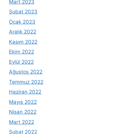
Mart 2023
Şubat 2023
Ocak 2023
Aralık 2022
Kasım 2022
Ekim 2022
Eylül 2022
Ağustos 2022
Temmuz 2022
Haziran 2022
Mayıs 2022
Nisan 2022
Mart 2022
Şubat 2022