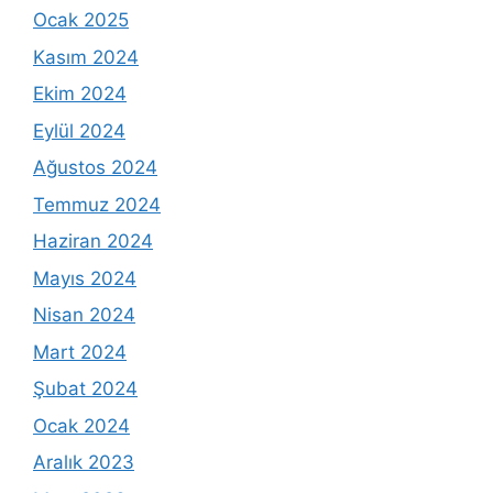
Ocak 2025
Kasım 2024
Ekim 2024
Eylül 2024
Ağustos 2024
Temmuz 2024
Haziran 2024
Mayıs 2024
Nisan 2024
Mart 2024
Şubat 2024
Ocak 2024
Aralık 2023