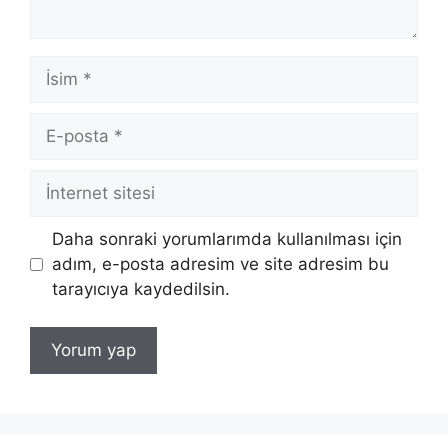
İsim
E-
posta
İnternet
sitesi
Daha sonraki yorumlarımda kullanılması için
adım, e-posta adresim ve site adresim bu
tarayıcıya kaydedilsin.