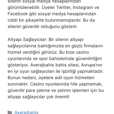
sitenin sosyal medya hesaplarından
görüntülenebilir. Üyeler Twitter, Instagram ve
Facebook gibi sosyal medya hesaplarından
ciddi bir şikayette bulunmamışlardır. Bu da
sitenin güvenilir olduğunu gösterir.
Altyapı Sağlayıcılar: Bir sitenin altyapı
sağlayıcılarına baktığımızda en güçlü firmaların
hizmet verdiğini görürüz. Bu bize casino
oyunlarında ve spor bahislerinde güvenilirliğini
gösteriyor. Averajbahis bahis sitesi, Avrupa’nın
en iyi oyun sağlayıcıları ile işbirliği yapmaktadır.
Bunun nedeni, üyelere adil oyun hizmetleri
sunmaktır. Casino oyunlarında hile yapmamak,
güvenilir para çekme ve yatırım işlemleri için bu
altyapı sağlayıcılar çok önemli!
Kategoriler
Averajbahis