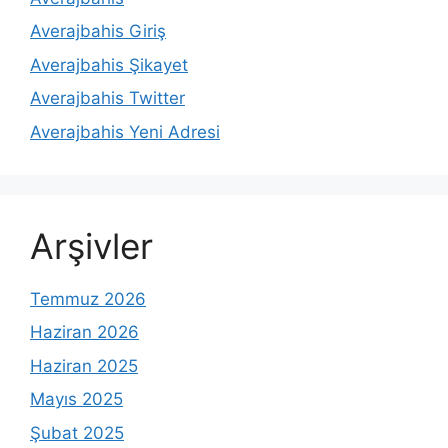
Averajbahis Giriş
Averajbahis Şikayet
Averajbahis Twitter
Averajbahis Yeni Adresi
Arşivler
Temmuz 2026
Haziran 2026
Haziran 2025
Mayıs 2025
Şubat 2025