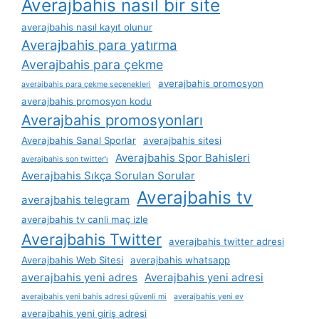
Averajbahis nasıl bir site
averajbahis nasıl kayıt olunur
Averajbahis para yatırma
Averajbahis para çekme
averajbahis promosyon
averajbahis para çekme seçenekleri
averajbahis promosyon kodu
Averajbahis promosyonları
Averajbahis Sanal Sporlar
averajbahis sitesi
Averajbahis Spor Bahisleri
averajbahis son twitter'ı
Averajbahis Sıkça Sorulan Sorular
Averajbahis tv
averajbahis telegram
averajbahis tv canli maç izle
Averajbahis Twitter
averajbahis twitter adresi
Averajbahis Web Sitesi
averajbahis whatsapp
averajbahis yeni adres
Averajbahis yeni adresi
averajbahis yeni bahis adresi güvenli mi
averajbahis yeni ev
averajbahis yeni giriş adresi