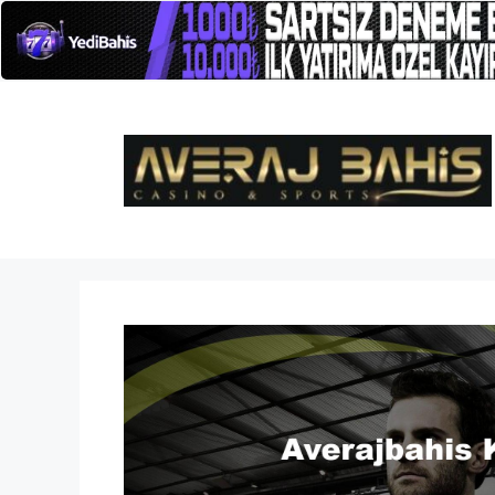
İçeriğe
atla