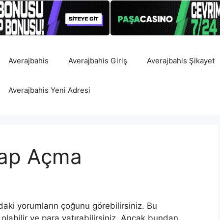
Averajbahis
Averajbahis Giriş
Averajbahis Şikayet
Averajbahis Yeni Adresi
sap Açma
ki yorumların çoğunu görebilirsiniz. Bu
olabilir ve para yatırabilirsiniz. Ancak bundan