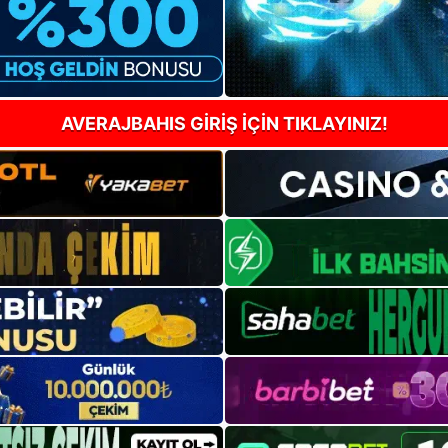
AVERAJBAHIS GİRİŞ İÇİN TIKLAYINIZ!