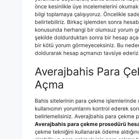
önce kesinlikle üye incelemelerini okumak 
bilgi toplamaya çalışıyoruz. Öncelikle sad
belirtebiliriz. Birkaç işlemden sonra hesa
konusunda herhangi bir olumsuz yorum göre
şekilde doldurduktan sonra bir hesap aç
bir kötü yorum görmeyeceksiniz. Bu nedenle
doldurarak hesap açmanızı tavsiye ederiz
Averajbahis Para Ç
Açma
Bahis sitelerinin para çekme işlemlerind
kullanıcının yorumlarını kontrol ederek so
belirlemelisiniz. Averajbahis para çekme pr
Averajbahis para çekme prosedürü hes
çekme tekniğini kullanarak ödeme aldığını 