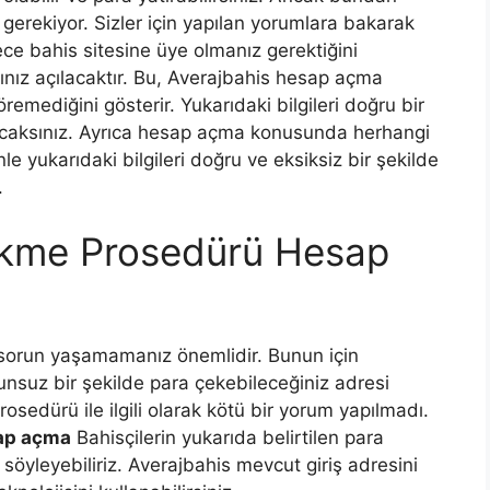
gerekiyor. Sizler için yapılan yorumlara bakarak
ece bahis sitesine üye olmanız gerektiğini
bınız açılacaktır. Bu, Averajbahis hesap açma
mediğini gösterir. Yukarıdaki bilgileri doğru bir
acaksınız. Ayrıca hesap açma konusunda herhangi
 yukarıdaki bilgileri doğru ve eksiksiz bir şekilde
.
ekme Prosedürü Hesap
e sorun yaşamamanız önemlidir. Bunun için
runsuz bir şekilde para çekebileceğiniz adresi
osedürü ile ilgili olarak kötü bir yorum yapılmadı.
ap açma
Bahisçilerin yukarıda belirtilen para
söyleyebiliriz. Averajbahis mevcut giriş adresini