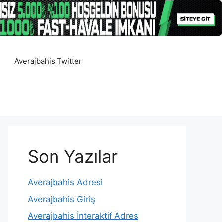
Averajbahis Twitter
Son Yazılar
Averajbahis Adresi
Averajbahis Giriş
Averajbahis İnteraktif Adres