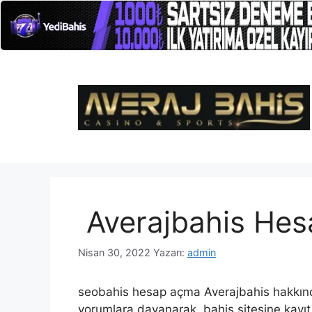
İçeriğe
atla
Averajbahis He
Nisan 30, 2022
Yazarı:
admin
seobahis hesap açma Averajbahis hakkında
yorumlara dayanarak, bahis sitesine kayıt 