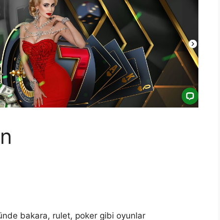
en
nde bakara, rulet, poker gibi oyunlar