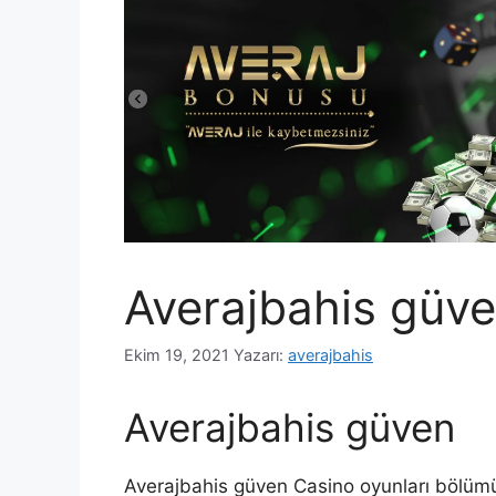
Averajbahis güv
Ekim 19, 2021
Yazarı:
averajbahis
Averajbahis güven
Averajbahis güven Casino oyunları bölümü