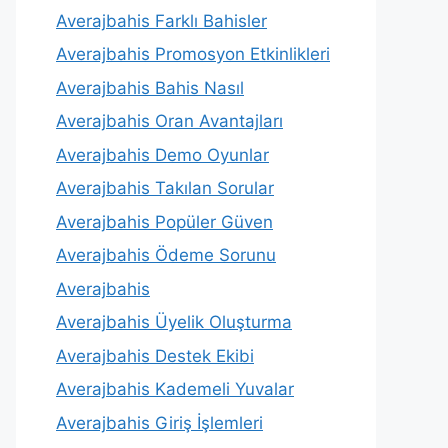
Averajbahis Farklı Bahisler
Averajbahis Promosyon Etkinlikleri
Averajbahis Bahis Nasıl
Averajbahis Oran Avantajları
Averajbahis Demo Oyunlar
Averajbahis Takılan Sorular
Averajbahis Popüler Güven
Averajbahis Ödeme Sorunu
Averajbahis
Averajbahis Üyelik Oluşturma
Averajbahis Destek Ekibi
Averajbahis Kademeli Yuvalar
Averajbahis Giriş İşlemleri