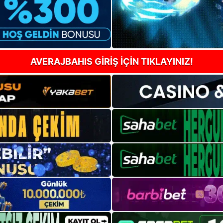
AVERAJBAHIS GİRİŞ İÇİN TIKLAYINIZ!