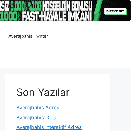
Averajbahis Twitter
Son Yazılar
Averajbahis Adresi
Averajbahis Giriş
Averajbahis İnteraktif Adres