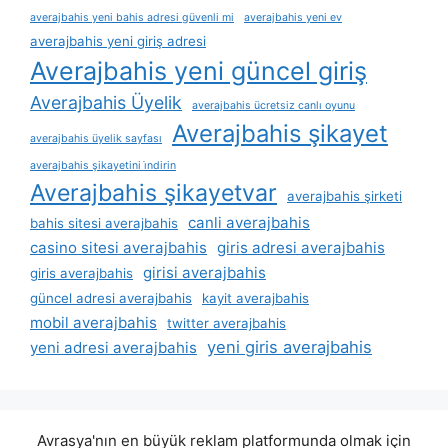
averajbahis yeni bahis adresi güvenli mi
averajbahis yeni ev
averajbahis yeni giriş adresi
Averajbahis yeni güncel giriş
Averajbahis Üyelik
averajbahis ücretsiz canlı oyunu
Averajbahis şikayet
averajbahis üyelik sayfası
averajbahis şikayetini i̇ndirin
Averajbahis şikayetvar
averajbahis şirketi
canli averajbahis
bahis sitesi averajbahis
casino sitesi averajbahis
giris adresi averajbahis
girisi averajbahis
giris averajbahis
güncel adresi averajbahis
kayit averajbahis
mobil averajbahis
twitter averajbahis
yeni giris averajbahis
yeni adresi averajbahis
Avrasya'nın en büyük reklam platformunda olmak için