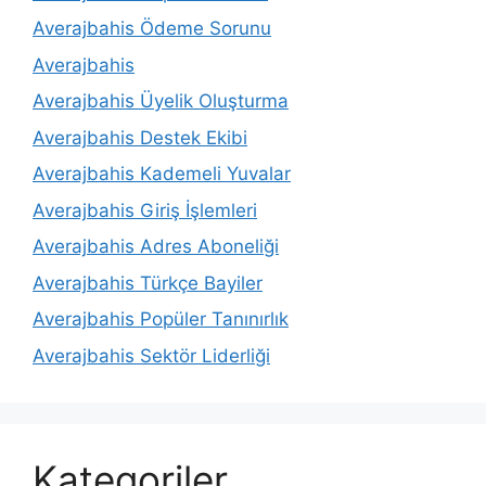
Averajbahis Ödeme Sorunu
Averajbahis
Averajbahis Üyelik Oluşturma
Averajbahis Destek Ekibi
Averajbahis Kademeli Yuvalar
Averajbahis Giriş İşlemleri
Averajbahis Adres Aboneliği
Averajbahis Türkçe Bayiler
Averajbahis Popüler Tanınırlık
Averajbahis Sektör Liderliği
Kategoriler