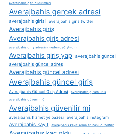
averajbahis geri bildirimleri
Averajbahis gerçek adresi
averajbahis girisi
averajbahis giris twitter
Averajbahis giriş
Averajbahis giriş adresi
averajbahis giriş adresimi neden değiştirdim
Averajbahis giriş yap
averajbahis güncel
averajbahis güncel adres
Averajbahis güncel adresi
Averajbahis güncel giriş
Averajbahis Güncel Giriş Adresi
averajbahis güvenilirlik
averajbahis güvenilirliği
Averajbahis güvenilir mi
averajbahis hizmet yelpazesi
averajbahis instagram
Averajbahis kayıt
averajbahis kayıt sorunları nasıl düzeltilir
Averajbahis kaç oldu