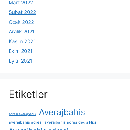
Mart 2022
Şubat 2022
Ocak 2022
Aralık 2021
Kasım 2021
Ekim 2021
Eylül 2021
Etiketler
Averajbahis
adresi averajbahis
averajbahis adres
averajbahis adres değişikliği