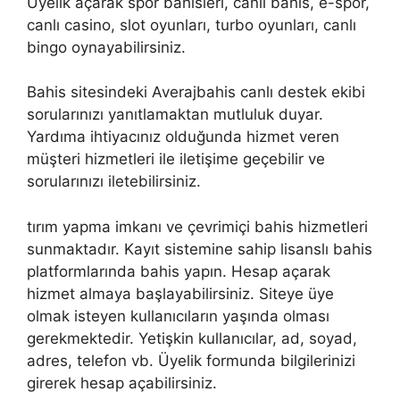
Üyelik açarak spor bahisleri, canlı bahis, e-spor,
canlı casino, slot oyunları, turbo oyunları, canlı
bingo oynayabilirsiniz.
Bahis sitesindeki Averajbahis canlı destek ekibi
sorularınızı yanıtlamaktan mutluluk duyar.
Yardıma ihtiyacınız olduğunda hizmet veren
müşteri hizmetleri ile iletişime geçebilir ve
sorularınızı iletebilirsiniz.
tırım yapma imkanı ve çevrimiçi bahis hizmetleri
sunmaktadır. Kayıt sistemine sahip lisanslı bahis
platformlarında bahis yapın. Hesap açarak
hizmet almaya başlayabilirsiniz. Siteye üye
olmak isteyen kullanıcıların yaşında olması
gerekmektedir. Yetişkin kullanıcılar, ad, soyad,
adres, telefon vb. Üyelik formunda bilgilerinizi
girerek hesap açabilirsiniz.