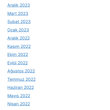
Aralık 2023
Mart 2023
Şubat 2023
Ocak 2023
Aralık 2022
Kasım 2022
Ekim 2022
Eylül 2022
Ağustos 2022
Temmuz 2022
Haziran 2022
Mayıs 2022
Nisan 2022