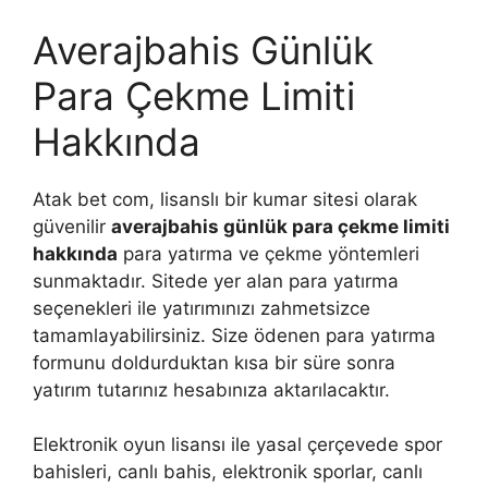
Averajbahis Günlük
Para Çekme Limiti
Hakkında
Atak bet com, lisanslı bir kumar sitesi olarak
güvenilir
averajbahis günlük para çekme limiti
hakkında
para yatırma ve çekme yöntemleri
sunmaktadır. Sitede yer alan para yatırma
seçenekleri ile yatırımınızı zahmetsizce
tamamlayabilirsiniz. Size ödenen para yatırma
formunu doldurduktan kısa bir süre sonra
yatırım tutarınız hesabınıza aktarılacaktır.
Elektronik oyun lisansı ile yasal çerçevede spor
bahisleri, canlı bahis, elektronik sporlar, canlı