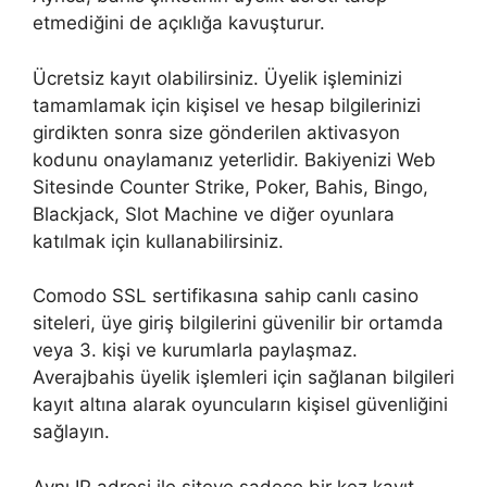
etmediğini de açıklığa kavuşturur.
Ücretsiz kayıt olabilirsiniz. Üyelik işleminizi
tamamlamak için kişisel ve hesap bilgilerinizi
girdikten sonra size gönderilen aktivasyon
kodunu onaylamanız yeterlidir. Bakiyenizi Web
Sitesinde Counter Strike, Poker, Bahis, Bingo,
Blackjack, Slot Machine ve diğer oyunlara
katılmak için kullanabilirsiniz.
Comodo SSL sertifikasına sahip canlı casino
siteleri, üye giriş bilgilerini güvenilir bir ortamda
veya 3. kişi ve kurumlarla paylaşmaz.
Averajbahis üyelik işlemleri için sağlanan bilgileri
kayıt altına alarak oyuncuların kişisel güvenliğini
sağlayın.
Aynı IP adresi ile siteye sadece bir kez kayıt