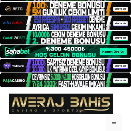
İçeriğe
atla
Menü