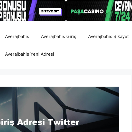
Averajbahis
Averajbahis Giriş
Averajbahis Şikayet
Averajbahis Yeni Adresi