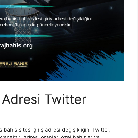
 Adresi Twitter
 bahis sitesi giriş adresi değişikliğini Twitter,
ecektir. Adres, oranlar, özel bahisler ve