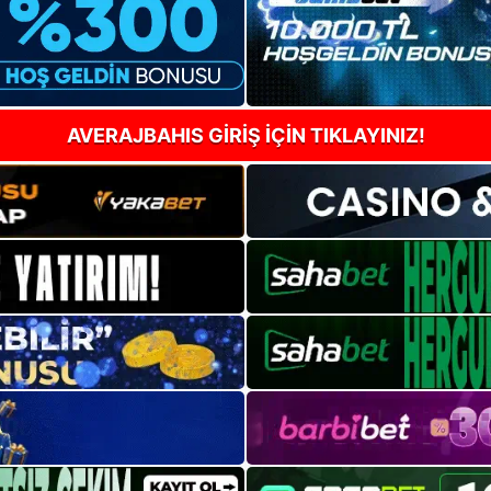
AVERAJBAHIS GİRİŞ İÇİN TIKLAYINIZ!