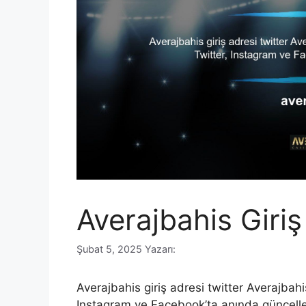
Averajbahis Giriş
Şubat 5, 2025
Yazarı:
Averajbahis giriş adresi twitter Averajbahis
Instagram ve Facebook’ta anında güncelley