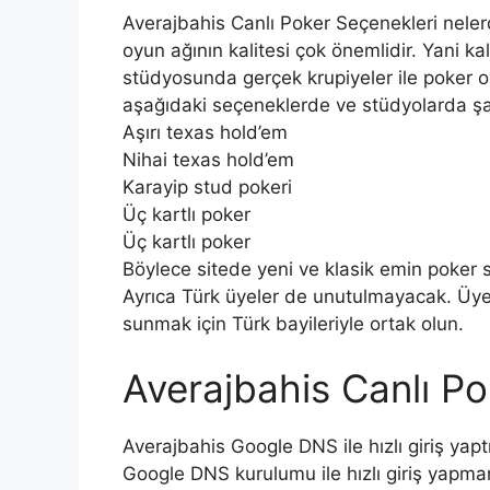
Averajbahis Canlı Poker Seçenekleri neler
oyun ağının kalitesi çok önemlidir. Yani k
stüdyosunda gerçek krupiyeler ile poker oy
aşağıdaki seçeneklerde ve stüdyolarda şa
Aşırı texas hold’em
Nihai texas hold’em
Karayip stud pokeri
Üç kartlı poker
Üç kartlı poker
Böylece sitede yeni ve klasik emin poker se
Ayrıca Türk üyeler de unutulmayacak. Üye
sunmak için Türk bayileriyle ortak olun.
Averajbahis Canlı Po
Averajbahis Google DNS ile hızlı giriş yapt
Google DNS kurulumu ile hızlı giriş yapmanı