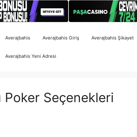
Averajbahis
Averajbahis Giriş
Averajbahis Şikayet
Averajbahis Yeni Adresi
ı Poker Seçenekleri