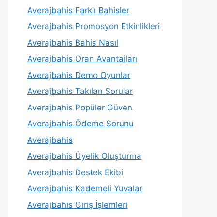
Averajbahis Farklı Bahisler
Averajbahis Promosyon Etkinlikleri
Averajbahis Bahis Nasıl
Averajbahis Oran Avantajları
Averajbahis Demo Oyunlar
Averajbahis Takılan Sorular
Averajbahis Popüler Güven
Averajbahis Ödeme Sorunu
Averajbahis
Averajbahis Üyelik Oluşturma
Averajbahis Destek Ekibi
Averajbahis Kademeli Yuvalar
Averajbahis Giriş İşlemleri