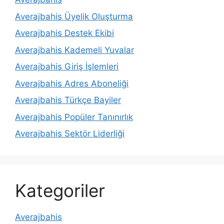
Averajbahis Üyelik Oluşturma
Averajbahis Destek Ekibi
Averajbahis Kademeli Yuvalar
Averajbahis Giriş İşlemleri
Averajbahis Adres Aboneliği
Averajbahis Türkçe Bayiler
Averajbahis Popüler Tanınırlık
Averajbahis Sektör Liderliği
Kategoriler
Averajbahis