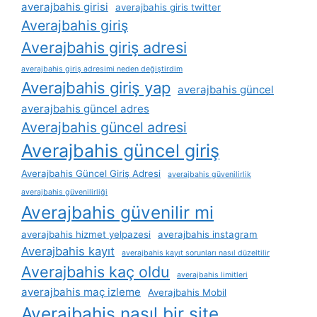
averajbahis girisi
averajbahis giris twitter
Averajbahis giriş
Averajbahis giriş adresi
averajbahis giriş adresimi neden değiştirdim
Averajbahis giriş yap
averajbahis güncel
averajbahis güncel adres
Averajbahis güncel adresi
Averajbahis güncel giriş
Averajbahis Güncel Giriş Adresi
averajbahis güvenilirlik
averajbahis güvenilirliği
Averajbahis güvenilir mi
averajbahis hizmet yelpazesi
averajbahis instagram
Averajbahis kayıt
averajbahis kayıt sorunları nasıl düzeltilir
Averajbahis kaç oldu
averajbahis limitleri
averajbahis maç izleme
Averajbahis Mobil
Averajbahis nasıl bir site