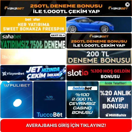
×
AVERAJBAHIS GİRİŞ İÇİN TIKLAYINIZ!