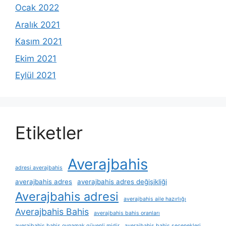
Ocak 2022
Aralık 2021
Kasım 2021
Ekim 2021
Eylül 2021
Etiketler
Averajbahis
adresi averajbahis
averajbahis adres
averajbahis adres değişikliği
Averajbahis adresi
averajbahis aile hazırlığı
Averajbahis Bahis
averajbahis bahis oranları
averajbahis bahis oynamak güvenli midir
averajbahis bahis seçenekleri