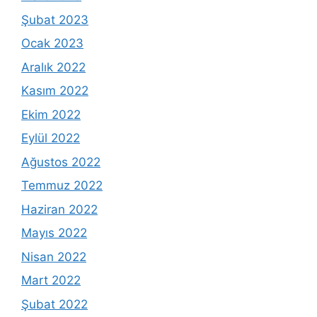
Şubat 2023
Ocak 2023
Aralık 2022
Kasım 2022
Ekim 2022
Eylül 2022
Ağustos 2022
Temmuz 2022
Haziran 2022
Mayıs 2022
Nisan 2022
Mart 2022
Şubat 2022