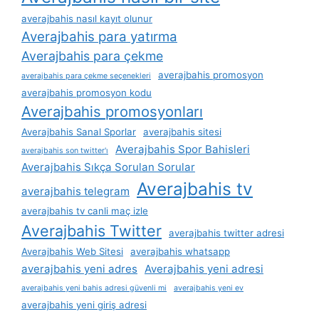
averajbahis nasıl kayıt olunur
Averajbahis para yatırma
Averajbahis para çekme
averajbahis promosyon
averajbahis para çekme seçenekleri
averajbahis promosyon kodu
Averajbahis promosyonları
Averajbahis Sanal Sporlar
averajbahis sitesi
Averajbahis Spor Bahisleri
averajbahis son twitter'ı
Averajbahis Sıkça Sorulan Sorular
Averajbahis tv
averajbahis telegram
averajbahis tv canli maç izle
Averajbahis Twitter
averajbahis twitter adresi
Averajbahis Web Sitesi
averajbahis whatsapp
averajbahis yeni adres
Averajbahis yeni adresi
averajbahis yeni bahis adresi güvenli mi
averajbahis yeni ev
averajbahis yeni giriş adresi