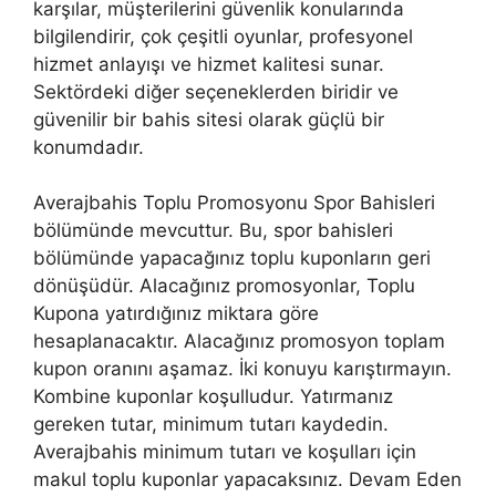
karşılar, müşterilerini güvenlik konularında
bilgilendirir, çok çeşitli oyunlar, profesyonel
hizmet anlayışı ve hizmet kalitesi sunar.
Sektördeki diğer seçeneklerden biridir ve
güvenilir bir bahis sitesi olarak güçlü bir
konumdadır.
Averajbahis Toplu Promosyonu Spor Bahisleri
bölümünde mevcuttur. Bu, spor bahisleri
bölümünde yapacağınız toplu kuponların geri
dönüşüdür. Alacağınız promosyonlar, Toplu
Kupona yatırdığınız miktara göre
hesaplanacaktır. Alacağınız promosyon toplam
kupon oranını aşamaz. İki konuyu karıştırmayın.
Kombine kuponlar koşulludur. Yatırmanız
gereken tutar, minimum tutarı kaydedin.
Averajbahis minimum tutarı ve koşulları için
makul toplu kuponlar yapacaksınız. Devam Eden